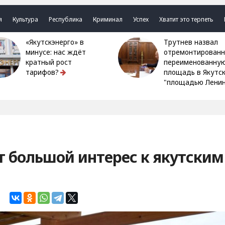
я
Культура
Республика
Криминал
Успех
Хватит это терпеть
«Якутскэнерго» в
Трутнев назвал
минусе: нас ждёт
отремонтированн
кратный рост
переименованну
тарифов?
площадь в Якутс
"площадью Ленин
 большой интерес к якутским