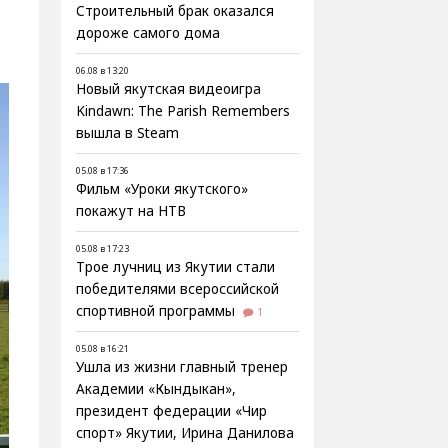
Строительный брак оказался
дороже самого дома
06.08 в 13:20
Новый якутская видеоигра
Kindawn: The Parish Remembers
вышла в Steam
05.08 в 17:36
Фильм «Уроки якутского»
покажут на НТВ
05.08 в 17:23
Трое лучниц из Якутии стали
победителями всероссийской
спортивной программы
1
05.08 в 16:21
Ушла из жизни главный тренер
Академии «Кындыкан»,
президент федерации «Чир
спорт» Якутии, Ирина Данилова