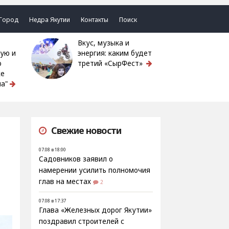
Город
Недра Якутии
Контакты
Поиск
Вкус, музыка и
ую и
энергия: каким будет
ю
третий «СырФест»
ке
а"
Свежие новости
07.08 в 18:00
Садовников заявил о
намерении усилить полномочия
глав на местах
2
07.08 в 17:37
Глава «Железных дорог Якутии»
поздравил строителей с