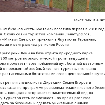
Текст:
Yakutia.In
ных бизонов «Усть-Буотама» посетила первая в 2018 год
ов. Около сотни туристов компании Ленатурфлот,
 «Михаил Светлов» приехали в Якутию из Германии,
ндии и центральных регионов России.
ерегу реки Лены на базе отдыха природного парка
800 метров по экологической тропе, ведущей к
опа пролегает через пойменный луг, богатый цветочным
й в прохладный хвойный лес, где туристы, неспешно
с растительными богатствами лесов центральной Якутии
стретили специалисты Дирекции Семен Егоров и
рассказали о программе реакклиматизации лесного бизо
ях. С площадки открывается замечательный вид на
а у туристов есть возможность во время рассказа
дать за бизонами и сделать уникальные снимки