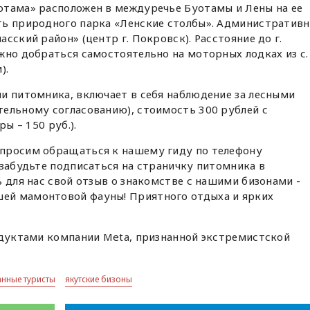
отама» расположен в междуречье Буотамы и Лены на ее
ть природного парка «Ленские столбы». Административ
сский район» (центр г. Покровск). Расстояние до г.
жно добраться самостоятельно на моторных лодках из с.
).
и питомника, включает в себя наблюдение за лесными
тельному согласованию), стоимость 300 рублей с
ры – 150 руб.).
просим обращаться к нашему гиду по телефону
 забудьте подписаться на страничку питомника в
ь для нас свой отзыв о знакомстве с нашими бизонами -
ей мамонтовой фауны! Приятного отдыха и ярких
одуктами компании Meta, признанной экстремистской
анные туристы
якутские бизоны