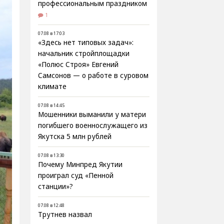
профессиональным праздником
1
07.08 в 17:03
«Здесь нет типовых задач»:
начальник стройплощадки
«Полюс Строя» Евгений
Самсонов — о работе в суровом
климате
07.08 в 14:45
Мошенники выманили у матери
погибшего военнослужащего из
Якутска 5 млн рублей
07.08 в 13:30
Почему Минпред Якутии
проиграл суд «Пенной
станции»?
07.08 в 12:48
Трутнев назвал