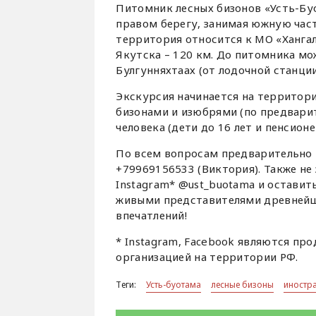
Питомник лесных бизонов «Усть-Бу
правом берегу, занимая южную час
территория относится к МО «Хангала
Якутска – 120 км. До питомника мо
Булгунняхтаах (от лодочной станции
Экскурсия начинается на территори
бизонами и изюбрями (по предвари
человека (дети до 16 лет и пенсионе
По всем вопросам предварительно 
+79969156533 (Виктория). Также не
Instagram* @ust_buotama и оставит
живыми представителями древнейш
впечатлений!
* Instagram, Facebook являются пр
организацией на территории РФ.
Теги:
Усть-буотама
лесные бизоны
иностр