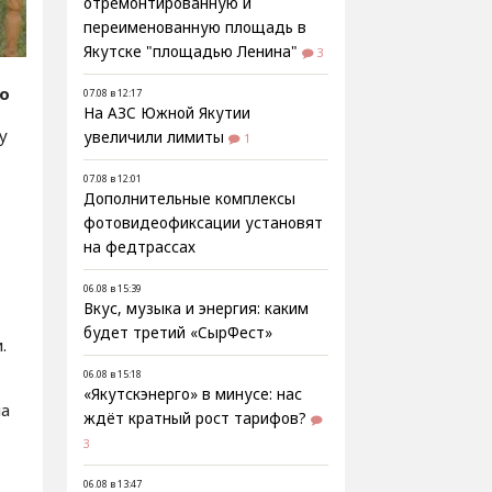
отремонтированную и
переименованную площадь в
Якутске "площадью Ленина"
3
fo
07.08 в 12:17
На АЗС Южной Якутии
у
увеличили лимиты
1
07.08 в 12:01
Дополнительные комплексы
фотовидеофиксации установят
на федтрассах
06.08 в 15:39
Вкус, музыка и энергия: каким
будет третий «СырФест»
.
06.08 в 15:18
«Якутскэнерго» в минусе: нас
на
ждёт кратный рост тарифов?
3
06.08 в 13:47