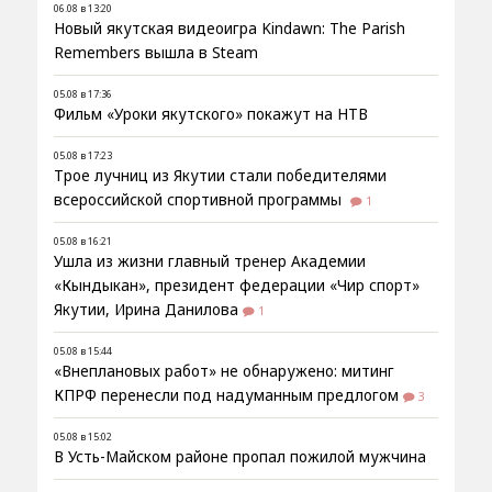
06.08 в 13:20
Новый якутская видеоигра Kindawn: The Parish
Remembers вышла в Steam
05.08 в 17:36
Фильм «Уроки якутского» покажут на НТВ
05.08 в 17:23
Трое лучниц из Якутии стали победителями
всероссийской спортивной программы
1
05.08 в 16:21
Ушла из жизни главный тренер Академии
«Кындыкан», президент федерации «Чир спорт»
Якутии, Ирина Данилова
1
05.08 в 15:44
«Внеплановых работ» не обнаружено: митинг
КПРФ перенесли под надуманным предлогом
3
05.08 в 15:02
В Усть-Майском районе пропал пожилой мужчина