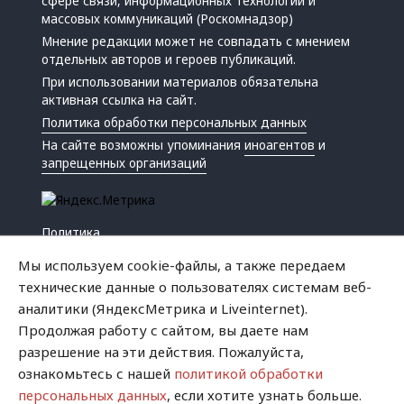
сфере связи, информационных технологий и
массовых коммуникаций (Роскомнадзор)
Мнение редакции может не совпадать с мнением
отдельных авторов и героев публикаций.
При использовании материалов обязательна
активная ссылка на сайт.
Политика обработки персональных данных
На сайте возможны упоминания
иноагентов
и
запрещенных организаций
Политика
Экономика
Мы используем cookie-файлы, а также передаем
Жизнь
технические данные о пользователях системам веб-
Происшествия
аналитики (ЯндексМетрика и Liveinternet).
Культура
Продолжая работу с сайтом, вы даете нам
Республика
разрешение на эти действия. Пожалуйста,
Криминал
ознакомьтесь с нашей
политикой обработки
Успех
персональных данных
, если хотите узнать больше.