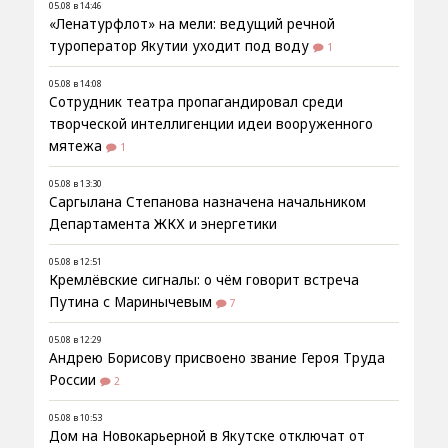
05.08 в 14:46
«Ленатурфлот» на мели: ведущий речной
туроператор Якутии уходит под воду
1
05.08 в 14:08
Сотрудник театра пропагандировал среди
творческой интеллигенции идеи вооруженного
мятежа
1
05.08 в 13:30
Саргылана Степанова назначена начальником
Департамента ЖКХ и энергетики
05.08 в 12:51
Кремлёвские сигналы: о чём говорит встреча
Путина с Маринычевым
7
05.08 в 12:29
Андрею Борисову присвоено звание Героя Труда
России
2
05.08 в 10:53
Дом на Новокарьерной в Якутске отключат от