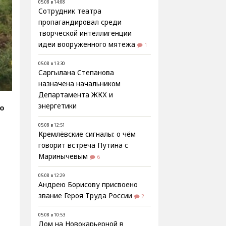
05.08 в 14:08
Сотрудник театра
пропагандировал среди
творческой интеллигенции
идеи вооруженного мятежа
1
05.08 в 13:30
Саргылана Степанова
назначена начальником
Департамента ЖКХ и
энергетики
fo
05.08 в 12:51
Кремлёвские сигналы: о чём
говорит встреча Путина с
Маринычевым
6
05.08 в 12:29
Андрею Борисову присвоено
звание Героя Труда России
2
05.08 в 10:53
Дом на Новокарьерной в