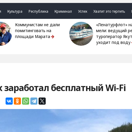
я
Культура
Республика
Криминал
Успех
Хватит это терпеть
Коммунистам не дали
«Ленатурфлот» на
помитинговать на
мели: ведущий р
площади Марата
туроператор Яку
уходит под воду
х заработал бесплатный Wi-Fi