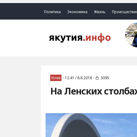
Политика
Экономика
Жизнь
Происшестви
Успех
•
12:41 / 8.8.2018
•
3095
На Ленских столба