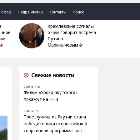
Город
Недра Якутии
Контакты
Поиск
Кремлёвские сигналы:
ечной
о чём говорит встреча
тии
Путина с
Маринычевым
Свежие новости
05.08 в 17:36
Фильм «Уроки якутского»
покажут на НТВ
05.08 в 17:23
Трое лучниц из Якутии стали
победителями всероссийской
спортивной программы
1