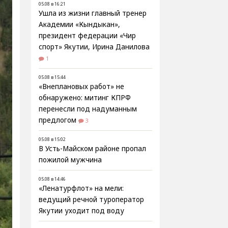
05.08 в 16:21
Ушла из жизни главный тренер
Академии «Кындыкан»,
президент федерации «Чир
спорт» Якутии, Ирина Данилова
1
05.08 в 15:44
«Внеплановых работ» не
обнаружено: митинг КПРФ
перенесли под надуманным
предлогом
3
05.08 в 15:02
В Усть-Майском районе пропал
пожилой мужчина
05.08 в 14:46
«Ленатурфлот» на мели:
ведущий речной туроператор
Якутии уходит под воду