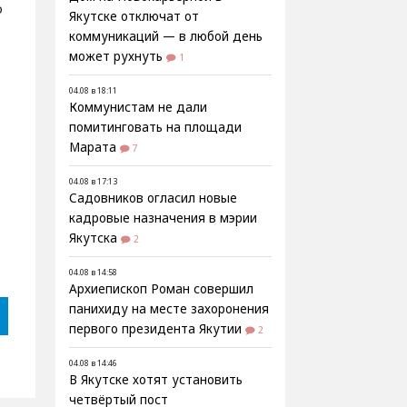
о
Якутске отключат от
коммуникаций — в любой день
может рухнуть
1
04.08 в 18:11
Коммунистам не дали
помитинговать на площади
Марата
7
04.08 в 17:13
Садовников огласил новые
кадровые назначения в мэрии
Якутска
2
04.08 в 14:58
Архиепископ Роман совершил
панихиду на месте захоронения
первого президента Якутии
2
04.08 в 14:46
В Якутске хотят установить
четвёртый пост