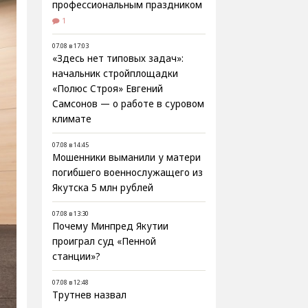
профессиональным праздником
1
07.08 в 17:03
«Здесь нет типовых задач»:
начальник стройплощадки
«Полюс Строя» Евгений
Самсонов — о работе в суровом
климате
07.08 в 14:45
Мошенники выманили у матери
погибшего военнослужащего из
Якутска 5 млн рублей
07.08 в 13:30
Почему Минпред Якутии
проиграл суд «Пенной
станции»?
07.08 в 12:48
Трутнев назвал