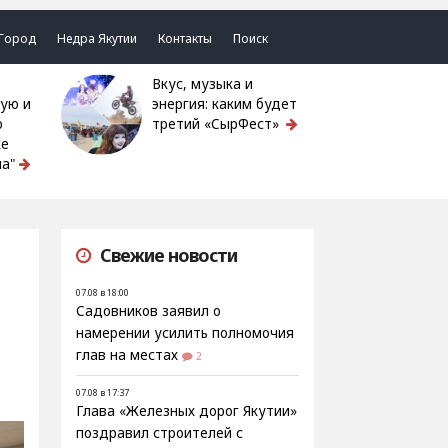
Город
Недра Якутии
Контакты
Поиск
Вкус, музыка и
ую и
энергия: каким будет
ю
третий «СырФест»
ке
а"
Свежие новости
07.08 в 18:00
Садовников заявил о
намерении усилить полномочия
глав на местах
2
07.08 в 17:37
Глава «Железных дорог Якутии»
поздравил строителей с