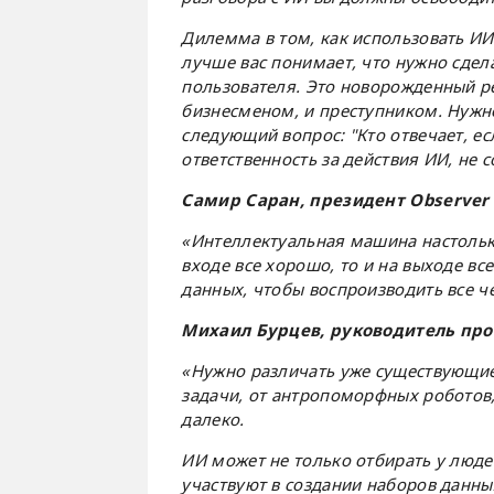
Дилемма в том, как использовать И
лучше вас понимает, что нужно сдел
пользователя. Это новорожденный ре
бизнесменом, и преступником. Нужно
следующий вопрос: "Кто отвечает, есл
ответственность за действия ИИ, не с
Самир
Саран
,
президент
Observer 
«Интеллектуальная машина настольк
входе все хорошо, то и на выходе в
данных, чтобы воспроизводить все ч
Михаил Бурцев, руководитель про
«Нужно различать уже существующие
задачи, от антропоморфных роботов,
далеко.
ИИ может не только отбирать у люде
участвуют в создании наборов данны