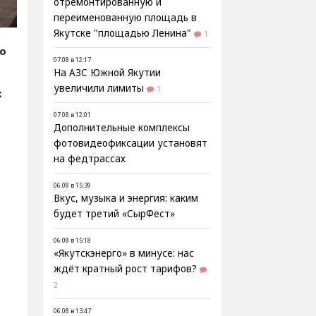
отремонтированную и
переименованную площадь в
Якутске "площадью Ленина"
1
fo
07.08 в 12:17
На АЗС Южной Якутии
увеличили лимиты
1
х
07.08 в 12:01
Дополнительные комплексы
фотовидеофиксации установят
на федтрассах
06.08 в 15:39
Вкус, музыка и энергия: каким
будет третий «СырФест»
06.08 в 15:18
«Якутскэнерго» в минусе: нас
ждёт кратный рост тарифов?
2
06.08 в 13:47