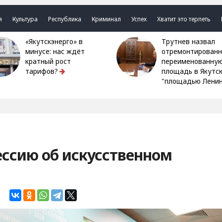
я
Культура
Республика
Криминал
Успех
Хватит это терпеть
«Якутскэнерго» в
Трутнев назвал
минусе: нас ждёт
отремонтированн
кратный рост
переименованну
тарифов?
площадь в Якутс
"площадью Ленин
ессию об искусственном