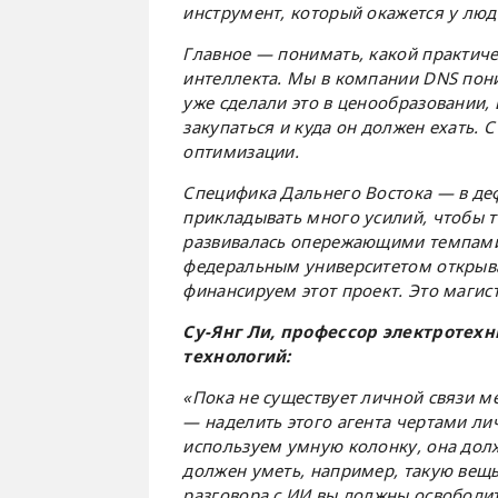
инструмент, который окажется у люд
Главное — понимать, какой практиче
интеллекта. Мы в компании
DNS
пони
уже сделали это в ценообразовании, 
закупаться и куда он должен ехать.
оптимизации.
Специфика Дальнего Востока — в д
прикладывать много усилий, чтобы 
развивалась опережающими темпами
федеральным университетом открыв
финансируем этот проект. Это маги
Су-Янг Ли, профессор электротехн
технологий:
«Пока не существует личной связи м
— наделить этого агента чертами лич
используем умную колонку, она дол
должен уметь, например, такую вещь:
разговора с ИИ вы должны освободить