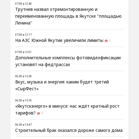
07.08 в 12:48
Трутнев назвал отремонтированную и
переименованную площадь в Якутске "площадью
Ленина"
07.08 в 12:17
На АЗС Южной Якутии увеличили лимиты
1
07.08 в 12:01
Дополнительные комплексы фотовидеофиксации
установят на федтрассах
06.08 в 15:39
Вкус, музыка и энергия: каким будет третий
«СырФест»
06.08 в 15:18
«Якутскэнерго» в минусе: нас ждёт кратный рост
тарифов?
1
06.08 в 13:47
Строительный брак оказался дороже самого дома