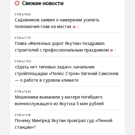
Свежие новости
07.08 в 18:00
Садовников заявил о намерении усилить
полномочия глав на местах
2
07.08 в 17:37
Глава «Железных дорог Якутии» поздравил
строителей с профессиональным праздником
1
07.08 в 17:03
«Здесь нет типовых задач»: начальник
стройплощадки «Полюс Строя» Евгений Самсонов
— о работе в суровом климате
07.08 в 14:45
Мошенники выманили у матери погибшего
военнослужащего из Якутска 5 млн рублей
07.08 в 13:30
Почему Минпред Якутии проиграл суд «Пенной
станции»?