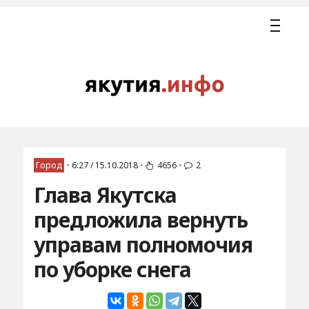
Город
•
6:27 / 15.10.2018
•
4656
•
2
Глава Якутска
предложила вернуть
управам полномочия
по уборке снега