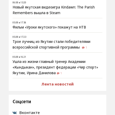
06.08 в 13:20
Новый якутская видеоигра Kindawn: The Parish
Remembers вышла в Steam
05.08 в 17:36
Фильм «Уроки якутского» покажут на НТВ
05.08 в 17:23
Трое лучниц из Якутии стали победителями
всероссийской спортивной программы
1
05.08 в 16:21
Ушла из жизни главный тренер Академии
«Кындыкан», президент федерации «Чир спорт»
Якутии, Ирина Данилова
1
Лента новостей
Соцсети
Вконтакте