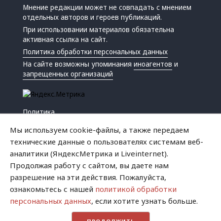
Мнение редакции может не совпадать с мнением
отдельных авторов и героев публикаций.
При использовании материалов обязательна
активная ссылка на сайт.
Политика обработки персональных данных
На сайте возможны упоминания
иноагентов
и
запрещенных организаций
Политика
Экономика
Мы используем cookie-файлы, а также передаем
Жизнь
технические данные о пользователях системам веб-
Происшествия
аналитики (ЯндексМетрика и Liveinternet).
Культура
Продолжая работу с сайтом, вы даете нам
Республика
разрешение на эти действия. Пожалуйста,
Криминал
ознакомьтесь с нашей
политикой обработки
Успех
персональных данных
, если хотите узнать больше.
Хватит это терпеть