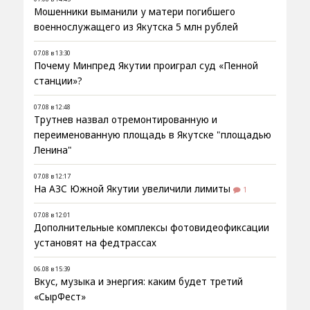
Мошенники выманили у матери погибшего
военнослужащего из Якутска 5 млн рублей
07.08 в 13:30
Почему Минпред Якутии проиграл суд «Пенной
станции»?
07.08 в 12:48
Трутнев назвал отремонтированную и
переименованную площадь в Якутске "площадью
Ленина"
07.08 в 12:17
На АЗС Южной Якутии увеличили лимиты
1
07.08 в 12:01
Дополнительные комплексы фотовидеофиксации
установят на федтрассах
06.08 в 15:39
Вкус, музыка и энергия: каким будет третий
«СырФест»