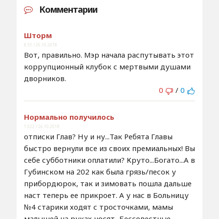
Комментарии
Шторм
8:51 / 26.10.2018
Вот, правильно. Мэр начала распутывать этот
коррупционный клубок с мертвыми душами
дворников.
0
/
0
Нормально получилось
13:22 / 26.10.2018
отписки Глав? Ну и ну...Так Ребята Главы
быстро вернули все из своих премиальных! Вы
себе субботники оплатили? Круто...Богато...А в
Губинском на 202 как была грязь/песок у
прибордюрок, так и зимовать пошла дальше
наст теперь ее прикроет. А у нас в Больницу
№4 старики ходят с тросточками, мамы
малышей на руках носят...Бессовестные