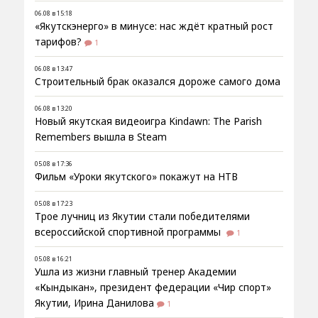
06.08 в 15:18
«Якутскэнерго» в минусе: нас ждёт кратный рост
тарифов?
1
06.08 в 13:47
Строительный брак оказался дороже самого дома
06.08 в 13:20
Новый якутская видеоигра Kindawn: The Parish
Remembers вышла в Steam
05.08 в 17:36
Фильм «Уроки якутского» покажут на НТВ
05.08 в 17:23
Трое лучниц из Якутии стали победителями
всероссийской спортивной программы
1
05.08 в 16:21
Ушла из жизни главный тренер Академии
«Кындыкан», президент федерации «Чир спорт»
Якутии, Ирина Данилова
1