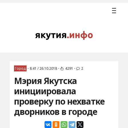
Город
•
8:41 / 26.10.2018
•
4291
•
2
Мэрия Якутска
инициировала
проверку по нехватке
дворников в городе