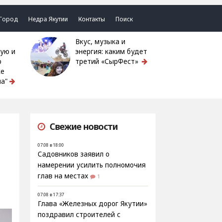
Город
Недра Якутии
Контакты
Поиск
Вкус, музыка и
ую и
энергия: каким будет
ю
третий «СырФест»
ке
а"
Свежие новости
07.08 в 18:00
Садовников заявил о
намерении усилить полномочия
глав на местах
1
07.08 в 17:37
Глава «Железных дорог Якутии»
поздравил строителей с