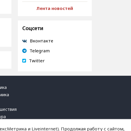
Лента новостей
Соцсети
Вконтакте
Telegram
Twitter
ика
мика
ь
шествия
ура
блика
ксМетрика и Liveinternet). Продолжая работу с сайтом,