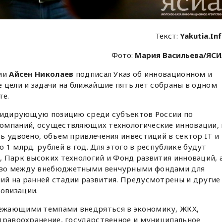
Текст:
Yakutia.In
Фото:
Мария Васильева/ЯС
тии
Айсен Николаев
подписал Указ об инновационном и
 цели и задачи на ближайшие пять лет собраны в одном
те.
 лидирующую позицию среди субъектов России по
омпаний, осуществляющих технологические инновации, 
ь удвоено, объем привлечения инвестиций в сектор IT и
1 млрд. рублей в год. Для этого в республике будут
 Парк высоких технологий и Фонд развития инноваций, 
тво между внебюджетными венчурными фондами для
ий на ранней стадии развития. Предусмотрены и другие
овизации.
ежающими темпами внедряться в экономику, ЖКХ,
здравоохранение, государственное и муниципальное