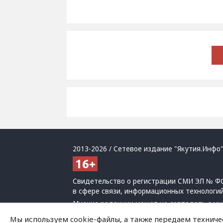
2013-2026 / Сетевое издание "Якутия.Инфо"
Свидетельство о регистрации СМИ ЭЛ № ФС
в сфере связи, информационных технологи
Мнение редакции может не совпадать с мн
При использовании материалов обязательна
Мы используем cookie-файлы, а также передаем техниче