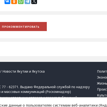
/ Новости Якутии и Якутска
Полит
Эконо
Жизн
 77 - 62371. Выдано Федеральной службой по надзору
Проис
й и массовых коммуникаций (Роскомнадзор)
Культ
ением отдельных авторов и героев публикаций.
Респу
 активная ссылка на сайт.
ские данные о пользователях системам веб-аналитики (Янде