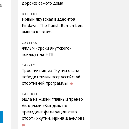
дороже самого дома
е
06.08 в 13:20
Новый якутская видеоигра
Kindawn: The Parish Remembers
вышла в Steam
05.08 в 17:36
Фильм «Уроки якутского»
покажут на НТВ
05.08 в 17:23
Трое лучниц из Якутии стали
победителями всероссийской
спортивной программы
1
05.08 в 16:21
Ушла из жизни главный тренер
Академии «Кындыкан»,
президент федерации «Чир
спорт» Якутии, Ирина Данилова
1