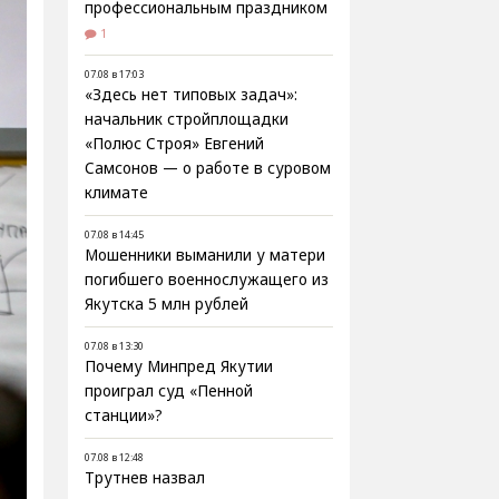
профессиональным праздником
1
07.08 в 17:03
«Здесь нет типовых задач»:
начальник стройплощадки
«Полюс Строя» Евгений
Самсонов — о работе в суровом
климате
07.08 в 14:45
Мошенники выманили у матери
погибшего военнослужащего из
Якутска 5 млн рублей
07.08 в 13:30
Почему Минпред Якутии
проиграл суд «Пенной
станции»?
07.08 в 12:48
Трутнев назвал