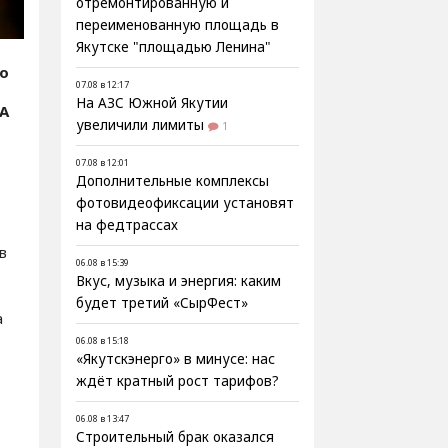
отремонтированную и
переименованную площадь в
Якутске "площадью Ленина"
fo
07.08 в 12:17
На АЗС Южной Якутии
ИА
увеличили лимиты
1
07.08 в 12:01
Дополнительные комплексы
фотовидеофиксации установят
на федтрассах
в
06.08 в 15:39
Вкус, музыка и энергия: каким
будет третий «СырФест»
а
06.08 в 15:18
«Якутскэнерго» в минусе: нас
ждёт кратный рост тарифов?
06.08 в 13:47
Строительный брак оказался