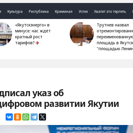
я
Культура
Республика
Криминал
Успех
Хватит это терпеть
«Якутскэнерго» в
Трутнев назвал
минусе: нас ждёт
отремонтированн
кратный рост
переименованну
тарифов?
площадь в Якутс
"площадью Ленин
дписал указ об
цифровом развитии Якутии