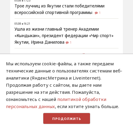
05.08 в 17:23
Трое лучниц из Якутии стали победителями
всероссийской спортивной программы
1
05.08 в 16:21
Ушла из жизни главный тренер Академии
«Кындыкан», президент федерации «Чир спорт»
Якутии, Ирина Данилова
1
Лента новостей
Мы используем cookie-файлы, а также передаем
технические данные о пользователях системам веб-
Соцсети
аналитики (ЯндексМетрика и Liveinternet).
Продолжая работу с сайтом, вы даете нам
Вконтакте
разрешение на эти действия. Пожалуйста,
Telegram
ознакомьтесь с нашей
политикой обработки
персональных данных
, если хотите узнать больше.
Twitter
ПРОДОЛЖИТЬ