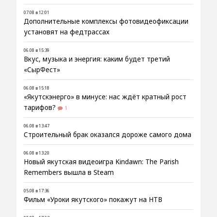
07.08 в 12:01
Дополнительные комплексы фотовидеофиксации
установят на федтрассах
06.08 в 15:39
Вкус, музыка и энергия: каким будет третий
«СырФест»
06.08 в 15:18
«Якутскэнерго» в минусе: нас ждёт кратный рост
тарифов?
1
06.08 в 13:47
Строительный брак оказался дороже самого дома
06.08 в 13:20
Новый якутская видеоигра Kindawn: The Parish
Remembers вышла в Steam
05.08 в 17:36
Фильм «Уроки якутского» покажут на НТВ