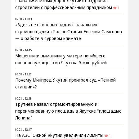
Глава «Железных дорог Якутии» поздравил
строителей с профессиональным праздником
1
07.08 в 17:03
«Здесь нет типовых задач»: начальник
стройплощадки «Полюс Строя» Евгений Самсонов
— о работе в суровом климате
07.08 в 14:45
Мошенники выманили у матери погибшего
военнослужащего из Якутска 5 млн рублей
07.08 в 13:30
Почему Минпред Якутии проиграл суд «Пенной
станции»?
07.08 в 12:48
Трутнев назвал отремонтированную и
переименованную площадь в Якутске "площадью
Ленина"
07.08 в 12:17
На АЗС Южной Якутии увеличили лимиты
1