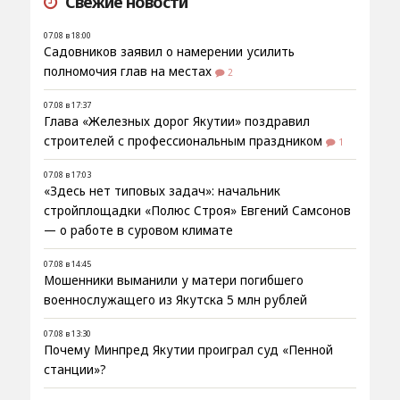
Свежие новости
07.08 в 18:00
Садовников заявил о намерении усилить
полномочия глав на местах
2
07.08 в 17:37
Глава «Железных дорог Якутии» поздравил
строителей с профессиональным праздником
1
07.08 в 17:03
«Здесь нет типовых задач»: начальник
стройплощадки «Полюс Строя» Евгений Самсонов
— о работе в суровом климате
07.08 в 14:45
Мошенники выманили у матери погибшего
военнослужащего из Якутска 5 млн рублей
07.08 в 13:30
Почему Минпред Якутии проиграл суд «Пенной
станции»?