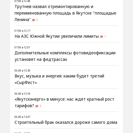
07.08 в 12:48
Трутнев назвал отремонтированную и
переименованную площадь в Якутске "площадью
Ленина"
3
07.08 в 12:17
На АЗС Южной Якутии увеличили лимиты
1
07.08 в 12:01
Дополнительные комплексы фотовидеофиксации
установят на федтрассах
06.08 в 15:39
Вкус, музыка и энергия: каким будет третий
«СырФест»
06.08 в 15:18
«Якутскэнерго» в минусе: нас ждёт кратный рост
тарифов?
3
06.08 в 13:47
Строительный брак оказался дороже самого дома