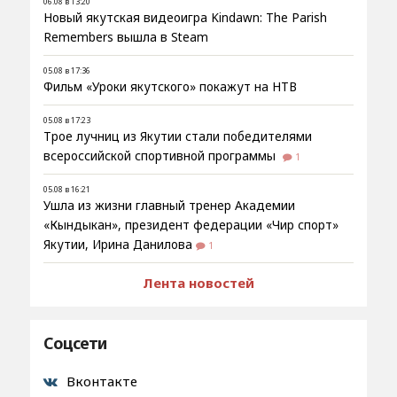
06.08 в 13:20
Новый якутская видеоигра Kindawn: The Parish
Remembers вышла в Steam
05.08 в 17:36
Фильм «Уроки якутского» покажут на НТВ
05.08 в 17:23
Трое лучниц из Якутии стали победителями
всероссийской спортивной программы
1
05.08 в 16:21
Ушла из жизни главный тренер Академии
«Кындыкан», президент федерации «Чир спорт»
Якутии, Ирина Данилова
1
Лента новостей
Соцсети
Вконтакте