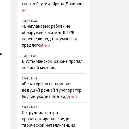
спорт» Якутии, Ирина Данилова
1
05.08 в 15:44
«Внеплановых работ» не
обнаружено: митинг КПРФ
перенесли под надуманным
предлогом
3
fo
05.08 в 15:02
В Усть-Майском районе пропал
пожилой мужчина
05.08 в 14:46
«Ленатурфлот» на мели:
ведущий речной туроператор
Якутии уходит под воду
1
05.08 в 14:08
Сотрудник театра
пропагандировал среди
творческой интеллигенции