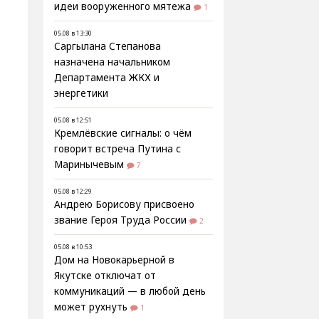
идеи вооруженного мятежа
1
05.08 в 13:30
Саргылана Степанова
назначена начальником
Департамента ЖКХ и
энергетики
05.08 в 12:51
Кремлёвские сигналы: о чём
говорит встреча Путина с
Маринычевым
7
05.08 в 12:29
Андрею Борисову присвоено
звание Героя Труда России
2
05.08 в 10:53
Дом на Новокарьерной в
Якутске отключат от
коммуникаций — в любой день
может рухнуть
1