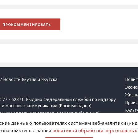
/ Новости Якутии и Якутска
Полит
Эконо
Жизн
 77 - 62371. Выдано Федеральной службой по надзору
Проис
й и массовых коммуникаций (Роскомнадзор)
Культ
ением отдельных авторов и героев публикаций.
Респу
 активная ссылка на сайт.
ские данные о пользователях системам веб-аналитики (Янде
Крим
 ознакомьтесь с нашей
политикой обработки персональных
Успех
в
и
запрещенных организаций