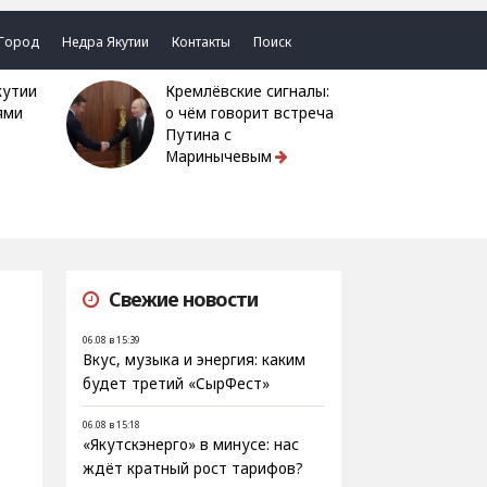
Город
Недра Якутии
Контакты
Поиск
Кремлёвские сигналы:
ями
о чём говорит встреча
Путина с
Маринычевым
Свежие новости
06.08 в 15:39
Вкус, музыка и энергия: каким
будет третий «СырФест»
06.08 в 15:18
«Якутскэнерго» в минусе: нас
ждёт кратный рост тарифов?