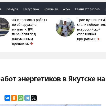
я
Культура
Республика
Криминал
Успех
Хватит это терпеть
«Внеплановых работ»
Трое лучниц из Якутии
не обнаружено:
стали победител
митинг КПРФ
всероссийской
перенесли под
спортивной
надуманным
программы
предлогом
абот энергетиков в Якутске на