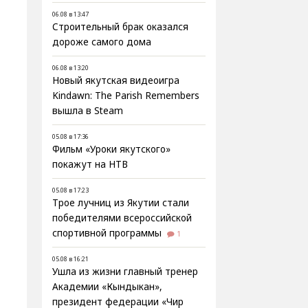
06.08 в 13:47
Строительный брак оказался
дороже самого дома
06.08 в 13:20
Новый якутская видеоигра
Kindawn: The Parish Remembers
вышла в Steam
05.08 в 17:36
Фильм «Уроки якутского»
покажут на НТВ
05.08 в 17:23
Трое лучниц из Якутии стали
победителями всероссийской
спортивной программы
1
05.08 в 16:21
Ушла из жизни главный тренер
Академии «Кындыкан»,
президент федерации «Чир