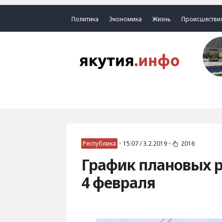
Политика
Экономика
Жизнь
Происшестви
Республика
•
15:07 / 3.2.2019
•
2016
График плановых р
4 февраля