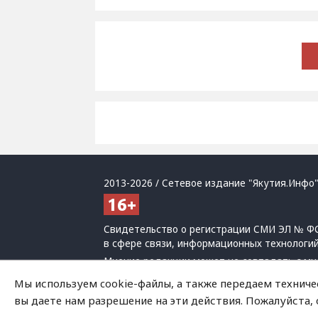
2013-2026 / Сетевое издание "Якутия.Инфо"
Свидетельство о регистрации СМИ ЭЛ № ФС
в сфере связи, информационных технологи
Мнение редакции может не совпадать с мн
При использовании материалов обязательна
Мы используем cookie-файлы, а также передаем техниче
Политика обработки персональных данных
вы даете нам разрешение на эти действия. Пожалуйста,
На сайте возможны упоминания
иноагенто