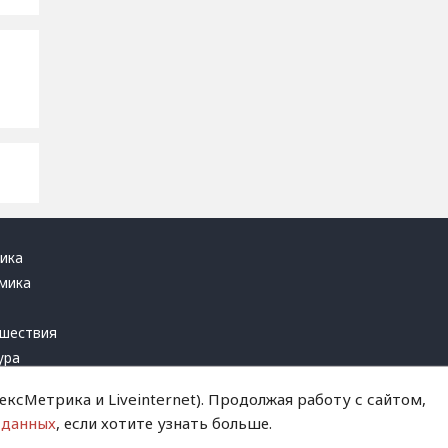
ика
мика
ь
шествия
ура
блика
ксМетрика и Liveinternet). Продолжая работу с сайтом,
инал
 данных
, если хотите узнать больше.