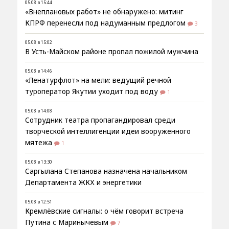
05.08 в 15:44
«Внеплановых работ» не обнаружено: митинг
КПРФ перенесли под надуманным предлогом
3
05.08 в 15:02
В Усть-Майском районе пропал пожилой мужчина
05.08 в 14:46
«Ленатурфлот» на мели: ведущий речной
туроператор Якутии уходит под воду
1
05.08 в 14:08
Сотрудник театра пропагандировал среди
творческой интеллигенции идеи вооруженного
мятежа
1
05.08 в 13:30
Саргылана Степанова назначена начальником
Департамента ЖКХ и энергетики
05.08 в 12:51
Кремлёвские сигналы: о чём говорит встреча
Путина с Маринычевым
7