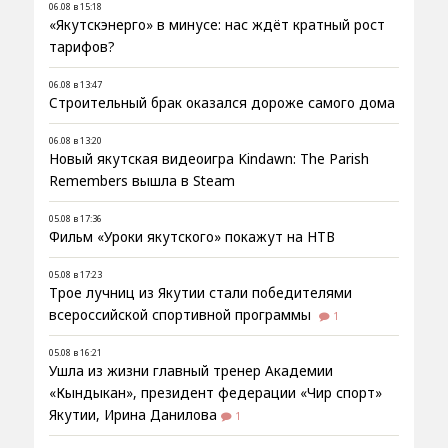
06.08 в 15:18
«Якутскэнерго» в минусе: нас ждёт кратный рост
тарифов?
06.08 в 13:47
Строительный брак оказался дороже самого дома
06.08 в 13:20
Новый якутская видеоигра Kindawn: The Parish
Remembers вышла в Steam
05.08 в 17:36
Фильм «Уроки якутского» покажут на НТВ
05.08 в 17:23
Трое лучниц из Якутии стали победителями
всероссийской спортивной программы
1
05.08 в 16:21
Ушла из жизни главный тренер Академии
«Кындыкан», президент федерации «Чир спорт»
Якутии, Ирина Данилова
1