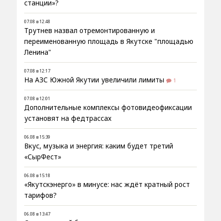
станции»?
07.08 в 12:48
Трутнев назвал отремонтированную и
переименованную площадь в Якутске "площадью
Ленина"
07.08 в 12:17
На АЗС Южной Якутии увеличили лимиты
1
07.08 в 12:01
Дополнительные комплексы фотовидеофиксации
установят на федтрассах
06.08 в 15:39
Вкус, музыка и энергия: каким будет третий
«СырФест»
06.08 в 15:18
«Якутскэнерго» в минусе: нас ждёт кратный рост
тарифов?
06.08 в 13:47