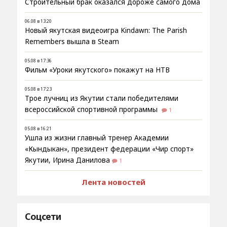
Строительный брак оказался дороже самого дома
06.08 в 13:20
Новый якутская видеоигра Kindawn: The Parish
Remembers вышла в Steam
05.08 в 17:36
Фильм «Уроки якутского» покажут на НТВ
05.08 в 17:23
Трое лучниц из Якутии стали победителями
всероссийской спортивной программы
1
05.08 в 16:21
Ушла из жизни главный тренер Академии
«Кындыкан», президент федерации «Чир спорт»
Якутии, Ирина Данилова
1
Лента новостей
Соцсети