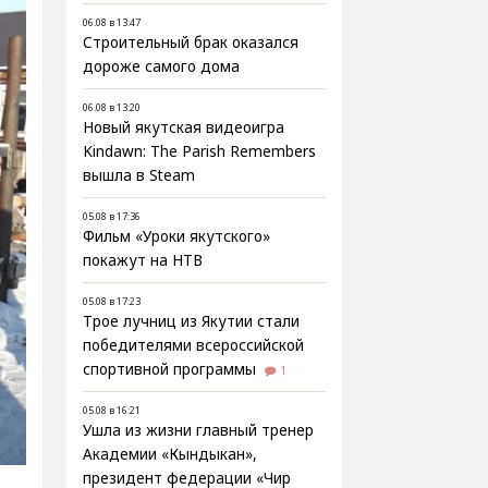
06.08 в 13:47
Строительный брак оказался
дороже самого дома
06.08 в 13:20
Новый якутская видеоигра
Kindawn: The Parish Remembers
вышла в Steam
05.08 в 17:36
Фильм «Уроки якутского»
покажут на НТВ
05.08 в 17:23
Трое лучниц из Якутии стали
победителями всероссийской
спортивной программы
1
05.08 в 16:21
Ушла из жизни главный тренер
Академии «Кындыкан»,
президент федерации «Чир