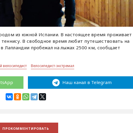
 родом из южной Испании. В настоящее время проживает
 теннису. В свободное время любит путешествовать на
о в Лапландии пробежал на лыжах 2500 км, сообщает
й велосипедист
Велосипедист-экстремал
atsApp
Наш канал в Telegram