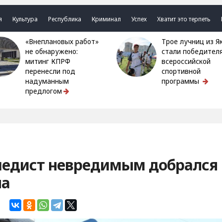
я
Культура
Республика
Криминал
Успех
Хватит это терпеть
«Внеплановых работ»
Трое лучниц из Якутии
не обнаружено:
стали победител
митинг КПРФ
всероссийской
перенесли под
спортивной
надуманным
программы
предлогом
педист невредимым добрался
на