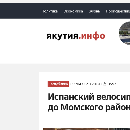
Политика
Экономика
Жизнь
Происшестви
Республика
•
11:04 / 12.3.2019
•
3592
Испанский велоси
до Момского райо