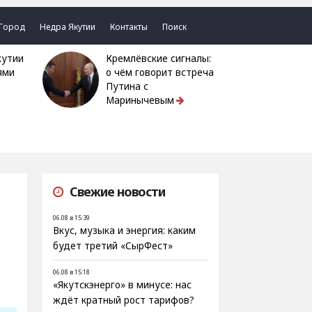
Город
Недра Якутии
Контакты
Поиск
Кремлёвские сигналы:
ями
о чём говорит встреча
Путина с
Маринычевым
Свежие новости
06.08 в 15:39
Вкус, музыка и энергия: каким
будет третий «СырФест»
06.08 в 15:18
«Якутскэнерго» в минусе: нас
ждёт кратный рост тарифов?