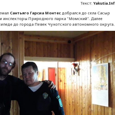
Текст:
Yakutia.In
ремал
Сантьяго Гарсиа Монтес
добрался до села Сасыр
ли инспекторы Природного парка "Момский". Далее
ипеде до города Певек Чукотского автономного округа.