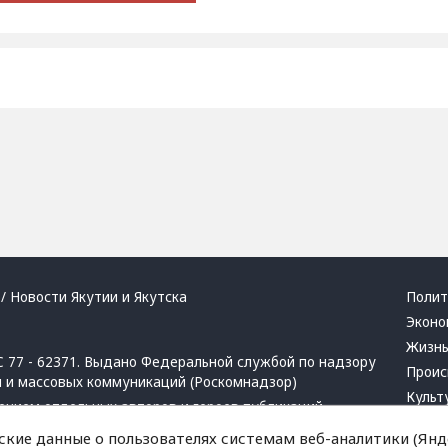
/ Новости Якутии и Якутска
Полит
Эконо
Жизн
 77 - 62371. Выдано Федеральной службой по надзору
Проис
й и массовых коммуникаций (Роскомнадзор)
Культ
ением отдельных авторов и героев публикаций.
Респу
 активная ссылка на сайт.
ские данные о пользователях системам веб-аналитики (Янде
Крим