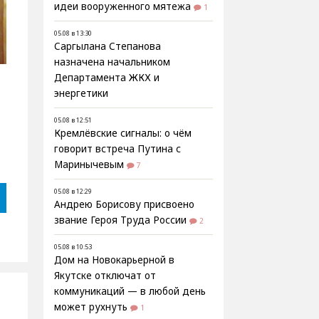
идеи вооруженного мятежа
1
05.08 в 13:30
Саргылана Степанова
назначена начальником
Департамента ЖКХ и
энергетики
05.08 в 12:51
Кремлёвские сигналы: о чём
говорит встреча Путина с
Маринычевым
7
05.08 в 12:29
Андрею Борисову присвоено
звание Героя Труда России
2
05.08 в 10:53
Дом на Новокарьерной в
Якутске отключат от
коммуникаций — в любой день
может рухнуть
1