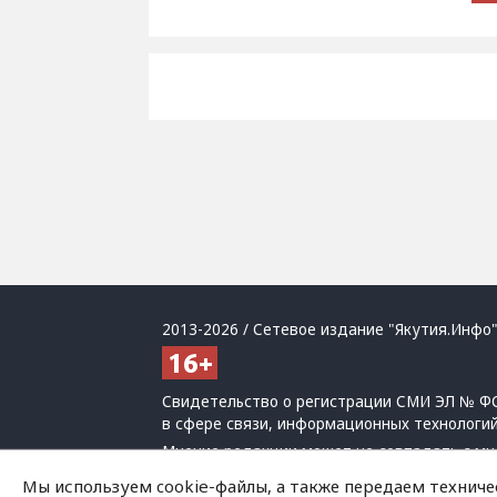
2013-2026 / Сетевое издание "Якутия.Инфо"
Свидетельство о регистрации СМИ ЭЛ № ФС
в сфере связи, информационных технологи
Мнение редакции может не совпадать с мн
При использовании материалов обязательна
Мы используем cookie-файлы, а также передаем техниче