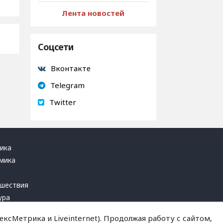
Лента новостей
Соцсети
Вконтакте
Telegram
Twitter
ика
мика
ь
шествия
ура
блика
ксМетрика и Liveinternet). Продолжая работу с сайтом,
инал