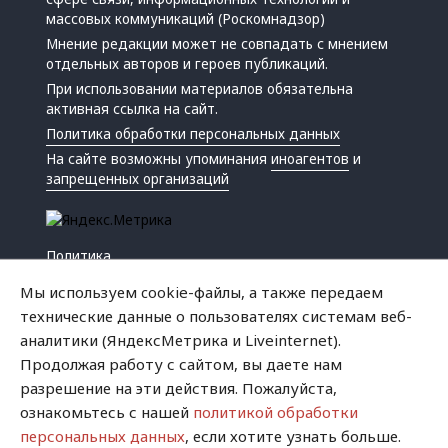
массовых коммуникаций (Роскомнадзор)
Мнение редакции может не совпадать с мнением
отдельных авторов и героев публикаций.
При использовании материалов обязательна
активная ссылка на сайт.
Политика обработки персональных данных
На сайте возможны упоминания
иноагентов
и
запрещенных организаций
Политика
Экономика
Мы используем cookie-файлы, а также передаем
Жизнь
технические данные о пользователях системам веб-
Происшествия
аналитики (ЯндексМетрика и Liveinternet).
Культура
Продолжая работу с сайтом, вы даете нам
Республика
разрешение на эти действия. Пожалуйста,
Криминал
ознакомьтесь с нашей
политикой обработки
Успех
персональных данных
, если хотите узнать больше.