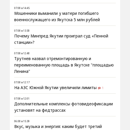
07.08 в 14:45
Мошенники выманили у матери погибшего
военнослужащего из Якутска 5 млн рублей
07.08 в 13:30
Почему Минпред Якутии проиграл суд «Пенной
станции»?
07.08 в 12:48
Трутнев назвал отремонтированную и
переименованную площадь в Якутске "площадью
Ленина"
07.08 в 12:17
На АЗС Южной Якутии увеличили лимиты
1
07.08 в 12:01
Дополнительные комплексы фотовидеофиксации
установят на федтрассах
06.08 в 15:39
Вкус, музыка и энергия: каким будет третий