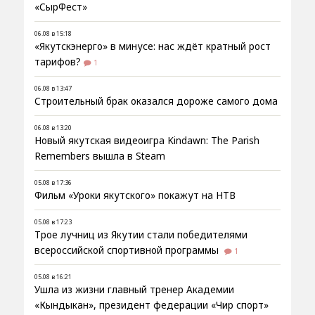
«СырФест»
06.08 в 15:18
«Якутскэнерго» в минусе: нас ждёт кратный рост
тарифов?
1
06.08 в 13:47
Строительный брак оказался дороже самого дома
06.08 в 13:20
Новый якутская видеоигра Kindawn: The Parish
Remembers вышла в Steam
05.08 в 17:36
Фильм «Уроки якутского» покажут на НТВ
05.08 в 17:23
Трое лучниц из Якутии стали победителями
всероссийской спортивной программы
1
05.08 в 16:21
Ушла из жизни главный тренер Академии
«Кындыкан», президент федерации «Чир спорт»