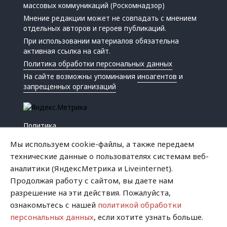
массовых коммуникаций (Роскомнадзор)
Мнение редакции может не совпадать с мнением
отдельных авторов и героев публикаций.
При использовании материалов обязательна
активная ссылка на сайт.
Политика обработки персональных данных
На сайте возможны упоминания
иноагентов
и
запрещенных организаций
Политика
Экономика
Мы используем cookie-файлы, а также передаем
Жизнь
технические данные о пользователях системам веб-
Происшествия
аналитики (ЯндексМетрика и Liveinternet).
Культура
Продолжая работу с сайтом, вы даете нам
Республика
разрешение на эти действия. Пожалуйста,
Криминал
ознакомьтесь с нашей
политикой обработки
Успех
персональных данных
, если хотите узнать больше.