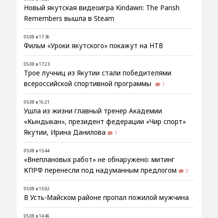
Новый якутская видеоигра Kindawn: The Parish
Remembers вышла в Steam
05.08 в 17:36
Фильм «Уроки якутского» покажут на НТВ
05.08 в 17:23
Трое лучниц из Якутии стали победителями
всероссийской спортивной программы
1
05.08 в 16:21
Ушла из жизни главный тренер Академии
«Кындыкан», президент федерации «Чир спорт»
Якутии, Ирина Данилова
1
05.08 в 15:44
«Внеплановых работ» не обнаружено: митинг
КПРФ перенесли под надуманным предлогом
3
05.08 в 15:02
В Усть-Майском районе пропал пожилой мужчина
05.08 в 14:46