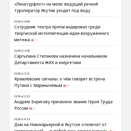
«Ленатурфлот» на мели: ведущий речной
туроператор Якутии уходит под воду
05.08 в 14:08
Сотрудник театра пропагандировал среди
творческой интеллигенции идеи вооруженного
мятежа
1
05.08 в 13:30
Саргылана Степанова назначена начальником
Департамента ЖКХ и энергетики
05.08 в 12:51
Кремлёвские сигналы: о чём говорит встреча
Путина с Маринычевым
6
05.08 в 12:29
Андрею Борисову присвоено звание Героя Труда
России
2
05.08 в 10:53
Дом на Новокарьерной в Якутске отключат от