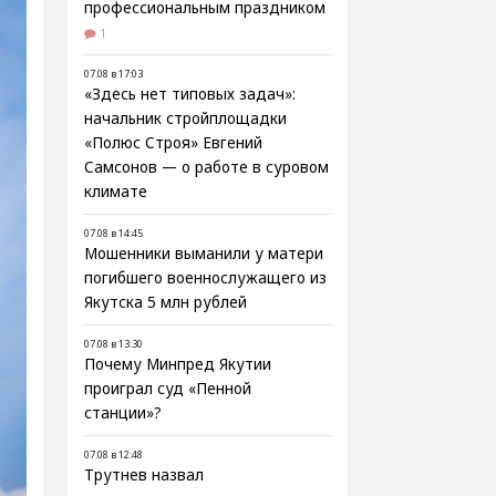
профессиональным праздником
1
07.08 в 17:03
«Здесь нет типовых задач»:
начальник стройплощадки
«Полюс Строя» Евгений
Самсонов — о работе в суровом
климате
07.08 в 14:45
Мошенники выманили у матери
погибшего военнослужащего из
Якутска 5 млн рублей
07.08 в 13:30
Почему Минпред Якутии
проиграл суд «Пенной
станции»?
07.08 в 12:48
Трутнев назвал