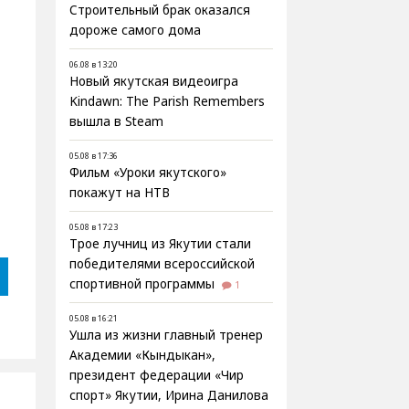
Строительный брак оказался
дороже самого дома
06.08 в 13:20
Новый якутская видеоигра
Kindawn: The Parish Remembers
вышла в Steam
05.08 в 17:36
Фильм «Уроки якутского»
покажут на НТВ
05.08 в 17:23
Трое лучниц из Якутии стали
победителями всероссийской
спортивной программы
1
05.08 в 16:21
Ушла из жизни главный тренер
Академии «Кындыкан»,
президент федерации «Чир
спорт» Якутии, Ирина Данилова