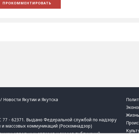
/ Новости Якутии и Якутска
Полит
Эконо
Жизн
 77 - 62371. Выдано Федеральной службой по надзору
Проис
й и массовых коммуникаций (Роскомнадзор)
Культ
ением отдельных авторов и героев публикаций.
Респу