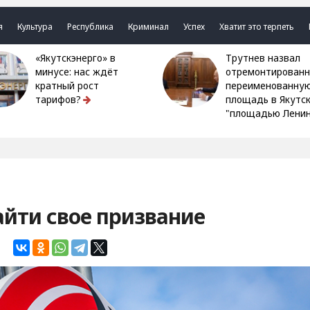
я
Культура
Республика
Криминал
Успех
Хватит это терпеть
«Якутскэнерго» в
Трутнев назвал
минусе: нас ждёт
отремонтированн
кратный рост
переименованну
тарифов?
площадь в Якутс
"площадью Ленин
йти свое призвание