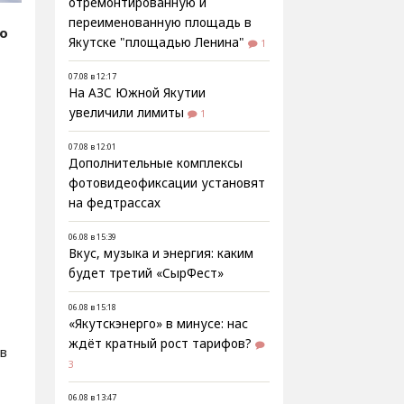
отремонтированную и
переименованную площадь в
fo
Якутске "площадью Ленина"
1
07.08 в 12:17
На АЗС Южной Якутии
увеличили лимиты
1
07.08 в 12:01
Дополнительные комплексы
фотовидеофиксации установят
на федтрассах
06.08 в 15:39
Вкус, музыка и энергия: каким
будет третий «СырФест»
06.08 в 15:18
«Якутскэнерго» в минусе: нас
ждёт кратный рост тарифов?
 в
3
06.08 в 13:47