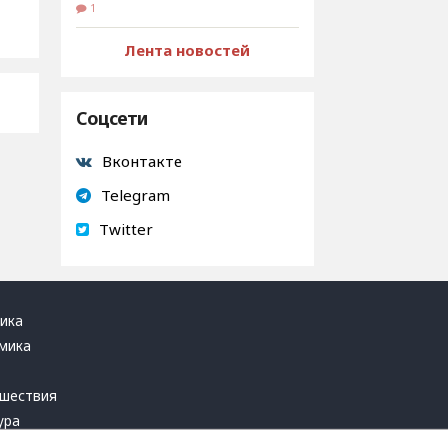
1
Лента новостей
Соцсети
Вконтакте
Telegram
Twitter
ика
мика
ь
шествия
ура
блика