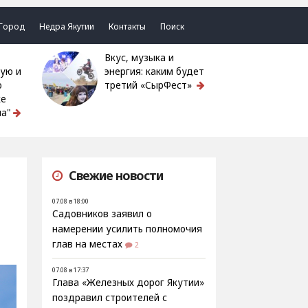
Город
Недра Якутии
Контакты
Поиск
Вкус, музыка и
ую и
энергия: каким будет
ю
третий «СырФест»
ке
а"
Свежие новости
07.08 в 18:00
Садовников заявил о
намерении усилить полномочия
глав на местах
2
07.08 в 17:37
Глава «Железных дорог Якутии»
поздравил строителей с