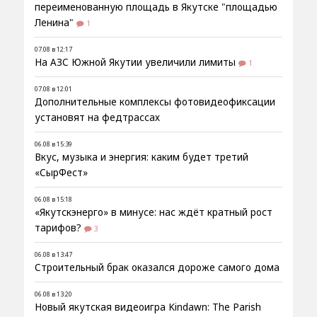
переименованную площадь в Якутске "площадью
Ленина"
1
07.08 в 12:17
На АЗС Южной Якутии увеличили лимиты
1
07.08 в 12:01
Дополнительные комплексы фотовидеофиксации
установят на федтрассах
06.08 в 15:39
Вкус, музыка и энергия: каким будет третий
«СырФест»
06.08 в 15:18
«Якутскэнерго» в минусе: нас ждёт кратный рост
тарифов?
3
06.08 в 13:47
Строительный брак оказался дороже самого дома
06.08 в 13:20
Новый якутская видеоигра Kindawn: The Parish