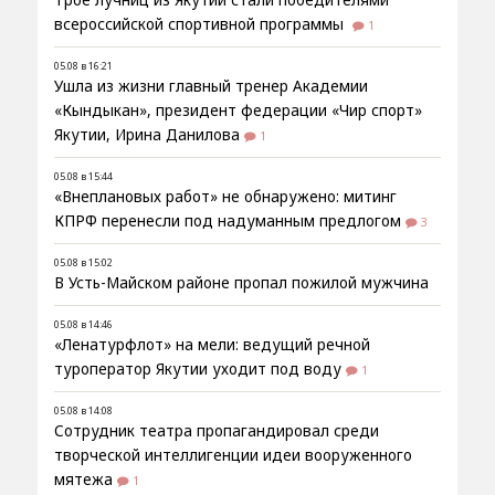
всероссийской спортивной программы
1
05.08 в 16:21
Ушла из жизни главный тренер Академии
«Кындыкан», президент федерации «Чир спорт»
Якутии, Ирина Данилова
1
05.08 в 15:44
«Внеплановых работ» не обнаружено: митинг
КПРФ перенесли под надуманным предлогом
3
05.08 в 15:02
В Усть-Майском районе пропал пожилой мужчина
05.08 в 14:46
«Ленатурфлот» на мели: ведущий речной
туроператор Якутии уходит под воду
1
05.08 в 14:08
Сотрудник театра пропагандировал среди
творческой интеллигенции идеи вооруженного
мятежа
1