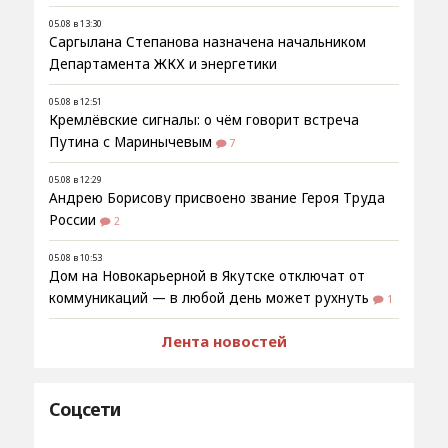
05.08 в 13:30
Саргылана Степанова назначена начальником
Департамента ЖКХ и энергетики
05.08 в 12:51
Кремлёвские сигналы: о чём говорит встреча
Путина с Маринычевым
7
05.08 в 12:29
Андрею Борисову присвоено звание Героя Труда
России
2
05.08 в 10:53
Дом на Новокарьерной в Якутске отключат от
коммуникаций — в любой день может рухнуть
1
Лента новостей
Соцсети