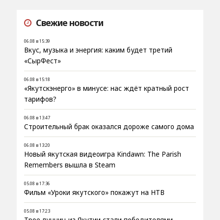
Свежие новости
06.08 в 15:39
Вкус, музыка и энергия: каким будет третий
«СырФест»
06.08 в 15:18
«Якутскэнерго» в минусе: нас ждёт кратный рост
тарифов?
06.08 в 13:47
Строительный брак оказался дороже самого дома
06.08 в 13:20
Новый якутская видеоигра Kindawn: The Parish
Remembers вышла в Steam
05.08 в 17:36
Фильм «Уроки якутского» покажут на НТВ
05.08 в 17:23
Трое лучниц из Якутии стали победителями