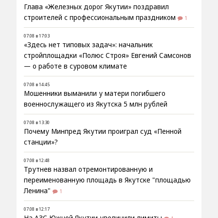
Глава «Железных дорог Якутии» поздравил
строителей с профессиональным праздником
1
07.08 в 17:03
«Здесь нет типовых задач»: начальник
стройплощадки «Полюс Строя» Евгений Самсонов
— о работе в суровом климате
07.08 в 14:45
Мошенники выманили у матери погибшего
военнослужащего из Якутска 5 млн рублей
07.08 в 13:30
Почему Минпред Якутии проиграл суд «Пенной
станции»?
07.08 в 12:48
Трутнев назвал отремонтированную и
переименованную площадь в Якутске "площадью
Ленина"
1
07.08 в 12:17
На АЗС Южной Якутии увеличили лимиты