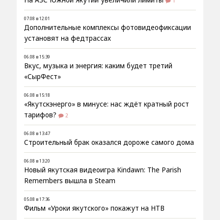
1
07.08 в 12:01
Дополнительные комплексы фотовидеофиксации
установят на федтрассах
06.08 в 15:39
Вкус, музыка и энергия: каким будет третий
«СырФест»
06.08 в 15:18
«Якутскэнерго» в минусе: нас ждёт кратный рост
тарифов?
2
06.08 в 13:47
Строительный брак оказался дороже самого дома
06.08 в 13:20
Новый якутская видеоигра Kindawn: The Parish
Remembers вышла в Steam
05.08 в 17:36
Фильм «Уроки якутского» покажут на НТВ