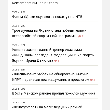
Remembers вышла в Steam
05.08 в 17:36
Фильм «Уроки якутского» покажут на НТВ
05.08 в 17:23
Трое лучниц из Якутии стали победителями
всероссийской спортивной программы
1
05.08 в 16:21
Ушла из жизни главный тренер Академии
«Кындыкан», президент федерации «Чир спорт»
Якутии, Ирина Данилова
1
05.08 в 15:44
«Внеплановых работ» не обнаружено: митинг
КПРФ перенесли под надуманным предлогом
3
05.08 в 15:02
В Усть-Майском районе пропал пожилой мужчина
05.08 в 14:46
«Ленатурфлот» на мели: ведущий речной