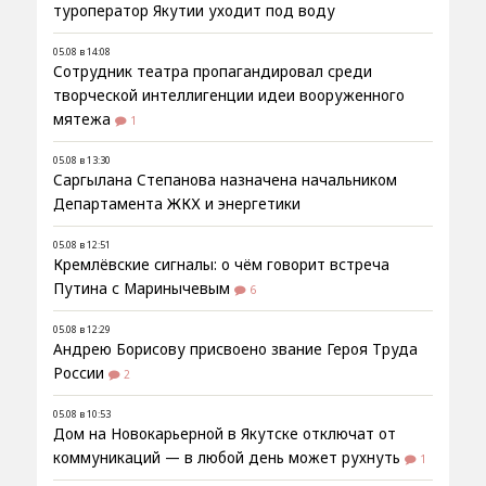
туроператор Якутии уходит под воду
05.08 в 14:08
Сотрудник театра пропагандировал среди
творческой интеллигенции идеи вооруженного
мятежа
1
05.08 в 13:30
Саргылана Степанова назначена начальником
Департамента ЖКХ и энергетики
05.08 в 12:51
Кремлёвские сигналы: о чём говорит встреча
Путина с Маринычевым
6
05.08 в 12:29
Андрею Борисову присвоено звание Героя Труда
России
2
05.08 в 10:53
Дом на Новокарьерной в Якутске отключат от
коммуникаций — в любой день может рухнуть
1