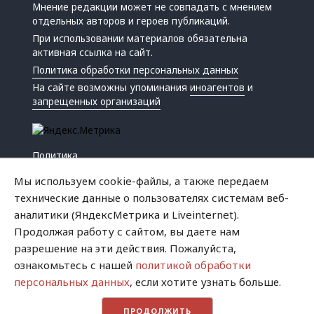
Мнение редакции может не совпадать с мнением
отдельных авторов и героев публикаций.
При использовании материалов обязательна
активная ссылка на сайт.
Политика обработки персональных данных
На сайте возможны упоминания
иноагентов
и
запрещенных организаций
Политика
Экономика
Мы используем cookie-файлы, а также передаем
Жизнь
технические данные о пользователях системам веб-
Происшествия
аналитики (ЯндексМетрика и Liveinternet).
Культура
Продолжая работу с сайтом, вы даете нам
Республика
разрешение на эти действия. Пожалуйста,
Криминал
ознакомьтесь с нашей
политикой обработки
Успех
персональных данных
, если хотите узнать больше.
Хватит это терпеть
ПРОДОЛЖИТЬ
Город