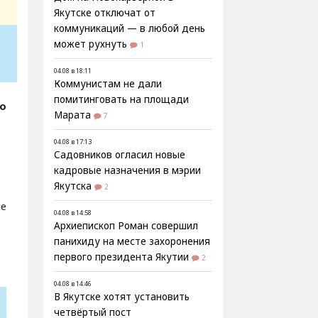
Якутске отключат от
коммуникаций — в любой день
может рухнуть
1
04.08 в 18:11
Коммунистам не дали
помитинговать на площади
fo
Марата
7
04.08 в 17:13
Садовников огласил новые
кадровые назначения в мэрии
Якутска
2
ые
04.08 в 14:58
Архиепископ Роман совершил
панихиду на месте захоронения
первого президента Якутии
2
04.08 в 14:46
В Якутске хотят установить
четвёртый пост