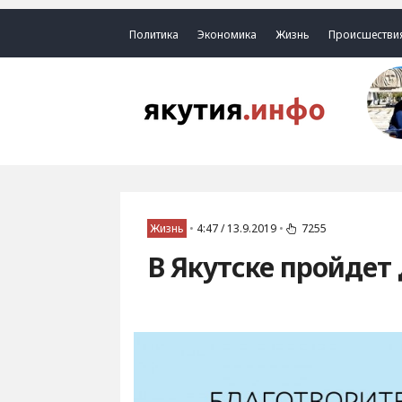
Политика
Экономика
Жизнь
Происшестви
Жизнь
•
4:47 / 13.9.2019
•
7255
В Якутске пройдет