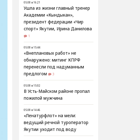
05.08 в 16:21
Ушла из жизни главный тренер
Академии «Кындыкан»,
президент федерации «Чир
спорт» Якутии, Ирина Данилова
1
05.08 в 15:44
«Внеплановых работ» не
обнаружено: митинг КПРФ
перенесли под надуманным
предлогом
3
05.08 в 15:02
В Усть-Майском районе пропал
пожилой мужчина
05.08 в 14:46
«Ленатурфлот» на мели:
ведущий речной туроператор
Якутии уходит под воду