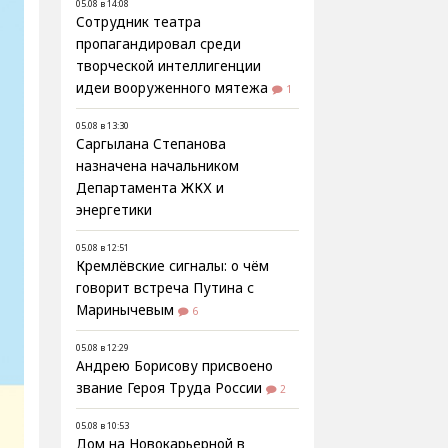
05.08 в 14:08
Сотрудник театра
пропагандировал среди
творческой интеллигенции
идеи вооруженного мятежа
1
05.08 в 13:30
Саргылана Степанова
назначена начальником
Департамента ЖКХ и
энергетики
05.08 в 12:51
Кремлёвские сигналы: о чём
говорит встреча Путина с
Маринычевым
6
05.08 в 12:29
Андрею Борисову присвоено
звание Героя Труда России
2
05.08 в 10:53
Дом на Новокарьерной в