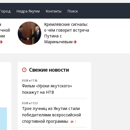
Город
Недра Якутии
Контакты
Поиск
Кремлёвские сигналы:
ечной
о чём говорит встреча
тии
Путина с
Маринычевым
Свежие новости
05.08 в 17:36
Фильм «Уроки якутского»
покажут на НТВ
05.08 в 17:23
Трое лучниц из Якутии стали
победителями всероссийской
спортивной программы
1