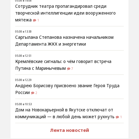
05.08 в 14:08
Сотрудник театра пропагандировал среди
творческой интеллигенции идеи вооруженного
мятежа
1
05.08 в 13:30
Саргылана Степанова назначена начальником
Департамента ЖКХ и энергетики
05.08 в 12:51
Кремлёвские сигналы: о чём говорит встреча
Путина с Маринычевым
7
05.08 в 12:29
Андрею Борисову присвоено звание Героя Труда
России
2
05.08 в 10:53
Дом на Новокарьерной в Якутске отключат от
коммуникаций — в любой день может рухнуть
1
Лента новостей