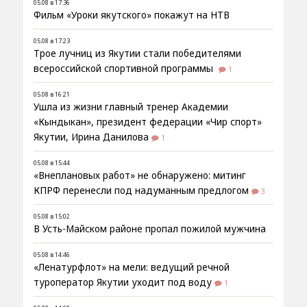
05.08 в 17:36
Фильм «Уроки якутского» покажут на НТВ
05.08 в 17:23
Трое лучниц из Якутии стали победителями
всероссийской спортивной программы
1
05.08 в 16:21
Ушла из жизни главный тренер Академии
«Кындыкан», президент федерации «Чир спорт»
Якутии, Ирина Данилова
1
05.08 в 15:44
«Внеплановых работ» не обнаружено: митинг
КПРФ перенесли под надуманным предлогом
3
05.08 в 15:02
В Усть-Майском районе пропал пожилой мужчина
05.08 в 14:46
«Ленатурфлот» на мели: ведущий речной
туроператор Якутии уходит под воду
1