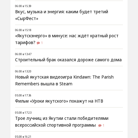
06.08 в 15:39
Вкус, музыка и энергия: каким будет третий
«СырФест»
06.08 в 15:18
«Якутскэнерго» в минусе: нас ждёт кратный рост
тарифов?
1
06.08 в 13:47
Строительный брак оказался дороже самого дома
06.08 в 13:20
Новый якутская видеоигра Kindawn: The Parish
Remembers вышла в Steam
05.08 в 17:36
Фильм «Уроки якутского» покажут на НТВ
05.08 в 17:23
Трое лучниц из Якутии стали победителями
всероссийской спортивной программы
1
05.08 в 16:21