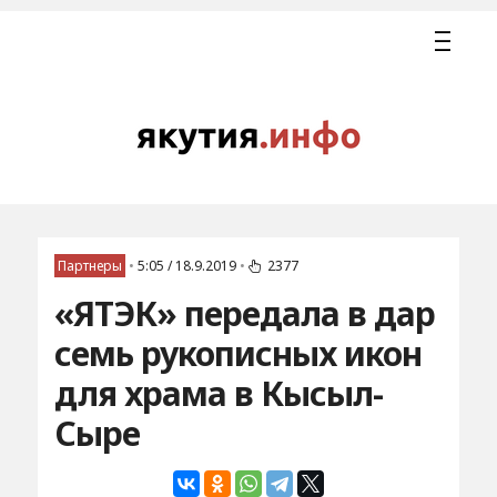
Партнеры
•
5:05 / 18.9.2019
•
2377
«ЯТЭК» передала в дар
семь рукописных икон
для храма в Кысыл-
Сыре