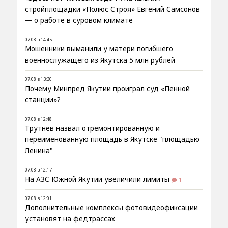
стройплощадки «Полюс Строя» Евгений Самсонов
— о работе в суровом климате
07.08 в 14:45
Мошенники выманили у матери погибшего
военнослужащего из Якутска 5 млн рублей
07.08 в 13:30
Почему Минпред Якутии проиграл суд «Пенной
станции»?
07.08 в 12:48
Трутнев назвал отремонтированную и
переименованную площадь в Якутске "площадью
Ленина"
07.08 в 12:17
На АЗС Южной Якутии увеличили лимиты
1
07.08 в 12:01
Дополнительные комплексы фотовидеофиксации
установят на федтрассах