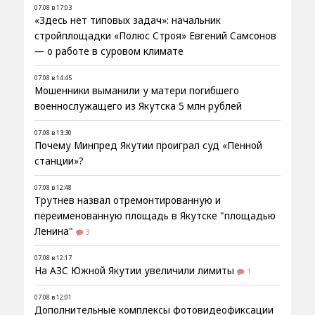
07.08 в 17:03
«Здесь нет типовых задач»: начальник
стройплощадки «Полюс Строя» Евгений Самсонов
— о работе в суровом климате
07.08 в 14:45
Мошенники выманили у матери погибшего
военнослужащего из Якутска 5 млн рублей
07.08 в 13:30
Почему Минпред Якутии проиграл суд «Пенной
станции»?
07.08 в 12:48
Трутнев назвал отремонтированную и
переименованную площадь в Якутске "площадью
Ленина"
3
07.08 в 12:17
На АЗС Южной Якутии увеличили лимиты
1
07.08 в 12:01
Дополнительные комплексы фотовидеофиксации