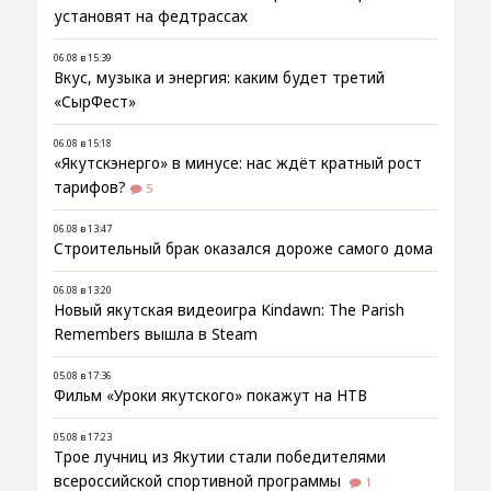
установят на федтрассах
06.08 в 15:39
Вкус, музыка и энергия: каким будет третий
«СырФест»
06.08 в 15:18
«Якутскэнерго» в минусе: нас ждёт кратный рост
тарифов?
5
06.08 в 13:47
Строительный брак оказался дороже самого дома
06.08 в 13:20
Новый якутская видеоигра Kindawn: The Parish
Remembers вышла в Steam
05.08 в 17:36
Фильм «Уроки якутского» покажут на НТВ
05.08 в 17:23
Трое лучниц из Якутии стали победителями
всероссийской спортивной программы
1