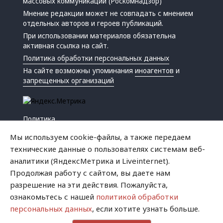
массовых коммуникаций (Роскомнадзор)
Мнение редакции может не совпадать с мнением
отдельных авторов и героев публикаций.
При использовании материалов обязательна
активная ссылка на сайт.
Политика обработки персональных данных
На сайте возможны упоминания
иноагентов
и
запрещенных организаций
Политика
Экономика
Мы используем cookie-файлы, а также передаем
Жизнь
технические данные о пользователях системам веб-
Происшествия
аналитики (ЯндексМетрика и Liveinternet).
Культура
Продолжая работу с сайтом, вы даете нам
Республика
разрешение на эти действия. Пожалуйста,
Криминал
ознакомьтесь с нашей
политикой обработки
Успех
персональных данных
, если хотите узнать больше.
Хватит это терпеть