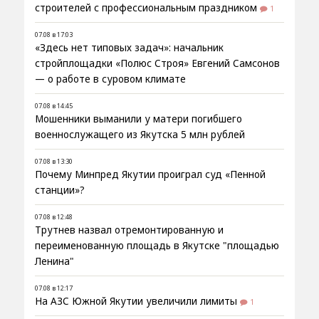
строителей с профессиональным праздником
1
07.08 в 17:03
«Здесь нет типовых задач»: начальник
стройплощадки «Полюс Строя» Евгений Самсонов
— о работе в суровом климате
07.08 в 14:45
Мошенники выманили у матери погибшего
военнослужащего из Якутска 5 млн рублей
07.08 в 13:30
Почему Минпред Якутии проиграл суд «Пенной
станции»?
07.08 в 12:48
Трутнев назвал отремонтированную и
переименованную площадь в Якутске "площадью
Ленина"
07.08 в 12:17
На АЗС Южной Якутии увеличили лимиты
1