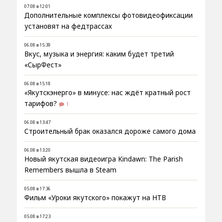
07.08 в 12:01
Дополнительные комплексы фотовидеофиксации
установят на федтрассах
06.08 в 15:39
Вкус, музыка и энергия: каким будет третий
«СырФест»
06.08 в 15:18
«Якутскэнерго» в минусе: нас ждёт кратный рост
тарифов?
1
06.08 в 13:47
Строительный брак оказался дороже самого дома
06.08 в 13:20
Новый якутская видеоигра Kindawn: The Parish
Remembers вышла в Steam
05.08 в 17:36
Фильм «Уроки якутского» покажут на НТВ
05.08 в 17:23