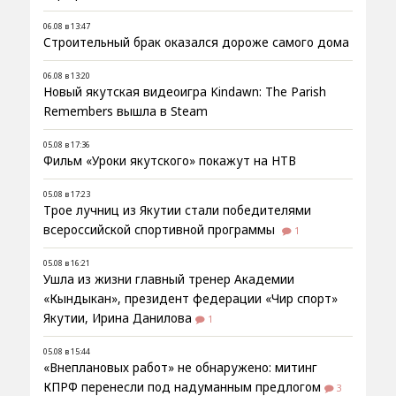
06.08 в 13:47
Строительный брак оказался дороже самого дома
06.08 в 13:20
Новый якутская видеоигра Kindawn: The Parish
Remembers вышла в Steam
05.08 в 17:36
Фильм «Уроки якутского» покажут на НТВ
05.08 в 17:23
Трое лучниц из Якутии стали победителями
всероссийской спортивной программы
1
05.08 в 16:21
Ушла из жизни главный тренер Академии
«Кындыкан», президент федерации «Чир спорт»
Якутии, Ирина Данилова
1
05.08 в 15:44
«Внеплановых работ» не обнаружено: митинг
КПРФ перенесли под надуманным предлогом
3