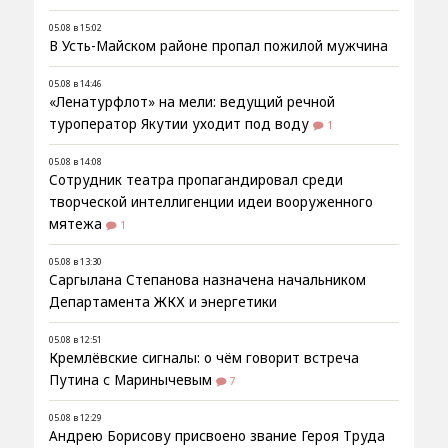
05.08 в 15:02
В Усть-Майском районе пропал пожилой мужчина
05.08 в 14:46
«Ленатурфлот» на мели: ведущий речной
туроператор Якутии уходит под воду
1
05.08 в 14:08
Сотрудник театра пропагандировал среди
творческой интеллигенции идеи вооруженного
мятежа
1
05.08 в 13:30
Саргылана Степанова назначена начальником
Департамента ЖКХ и энергетики
05.08 в 12:51
Кремлёвские сигналы: о чём говорит встреча
Путина с Маринычевым
7
05.08 в 12:29
Андрею Борисову присвоено звание Героя Труда