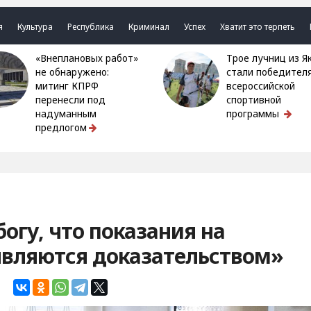
я
Культура
Республика
Криминал
Успех
Хватит это терпеть
«Внеплановых работ»
Трое лучниц из Якутии
не обнаружено:
стали победител
митинг КПРФ
всероссийской
перенесли под
спортивной
надуманным
программы
предлогом
огу, что показания на
являются доказательством»