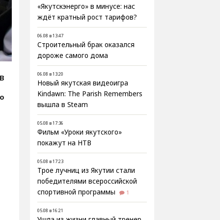
«Якутскэнерго» в минусе: нас
ждёт кратный рост тарифов?
06.08 в 13:47
Строительный брак оказался
дороже самого дома
06.08 в 13:20
В
Новый якутская видеоигра
Kindawn: The Parish Remembers
фо
вышла в Steam
05.08 в 17:36
Фильм «Уроки якутского»
покажут на НТВ
05.08 в 17:23
Трое лучниц из Якутии стали
победителями всероссийской
спортивной программы
1
05.08 в 16:21
Ушла из жизни главный тренер