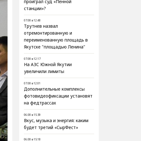
проиграл суд «Пенной
станции»?
07.08 в 12:48
Трутнев назвал
отремонтированную и
переименованную площадь в
Якутске "площадью Ленина"
07.08 в 12:17
На АЗС Южной Якутии
увеличили лимиты
07.08 в 12:01
Дополнительные комплексы
фотовидеофиксации установят
на федтрассах
06.08 в 15:39
Вкус, музыка и энергия: каким
будет третий «СырФест»
06.08 в 15:18