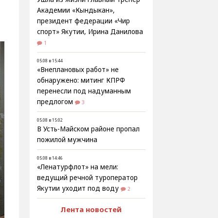
Академии «Кындыкан»,
президент федерации «Чир
спорт» Якутии, Ирина Данилова
1
05.08 в 15:44
«Внеплановых работ» не
обнаружено: митинг КПРФ
перенесли под надуманным
предлогом
3
05.08 в 15:02
В Усть-Майском районе пропал
пожилой мужчина
05.08 в 14:46
«Ленатурфлот» на мели:
ведущий речной туроператор
Якутии уходит под воду
2
Лента новостей