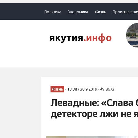
Политика
Экономика
Жизнь
Происшестви
Жизнь
•
13:38 / 30.9.2019
•
8673
Левадные: «Слава б
детекторе лжи не 