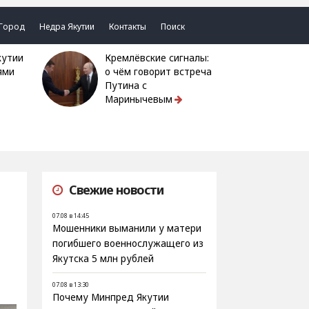
Город
Недра Якутии
Контакты
Поиск
Кремлёвские сигналы:
ями
о чём говорит встреча
Путина с
Маринычевым
Свежие новости
07.08 в 14:45
Мошенники выманили у матери
погибшего военнослужащего из
Якутска 5 млн рублей
07.08 в 13:30
Почему Минпред Якутии