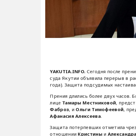
YAKUTIA.INFO.
Сегодня после прен
суда Якутии объявила перерыв в ра
года). Защита подсудимых настаива
Прения длились более двух часов.
лице
Тамары Местниковой
, предс
Фаброз
, и
Ольги Тимофеевой
, пр
Афанасия Алексеева
.
Защита потерпевших отметила чрез
отношении
Кристины
и
Александр