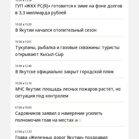
10.08 в 15:39
ГУП «ЖКХ РС(Я)» готовится к зиме на фоне долгов
в 3,3 миллиарда рублей
10.08 в 15:20
В Якутии начался отопительный сезон
10.08 в 15:01
Тукуланы, рыбалка и газовые скважины: туристы
открывают Кысыл-Сыр
10.08 в 12:40
В Якутске официально закрыт городской пляж
10.08 в 12:10
МЧС Якутии: площадь лесных пожаров растёт, но
ситуация под контролем
07.08 в 18:00
Садовников заявил о намерении усилить
полномочия глав на местах
2
07.08 в 17:37
Глава «Железных дорог Якутии» поздравил