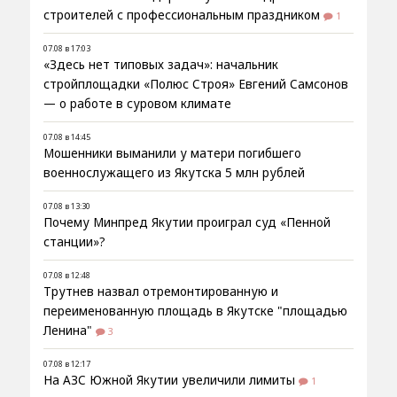
строителей с профессиональным праздником
1
07.08 в 17:03
«Здесь нет типовых задач»: начальник
стройплощадки «Полюс Строя» Евгений Самсонов
— о работе в суровом климате
07.08 в 14:45
Мошенники выманили у матери погибшего
военнослужащего из Якутска 5 млн рублей
07.08 в 13:30
Почему Минпред Якутии проиграл суд «Пенной
станции»?
07.08 в 12:48
Трутнев назвал отремонтированную и
переименованную площадь в Якутске "площадью
Ленина"
3
07.08 в 12:17
На АЗС Южной Якутии увеличили лимиты
1