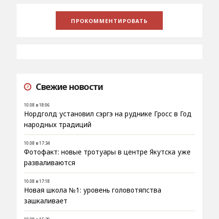
Свежие новости
10.08 в 18:06
Нордголд установил сэргэ на руднике Гросс в Год
народных традиций
10.08 в 17:34
Фотофакт: новые тротуары в центре Якутска уже
разваливаются
10.08 в 17:18
Новая школа №1: уровень головотяпства
зашкаливает