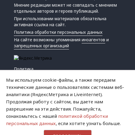
Мнение редакции может не совпадать с мнением
отдельных авторов и героев публикаций.
При использовании материалов обязательна
активная ссылка на сайт.
Политика обработки персональных данных
На сайте возможны упоминания
иноагентов
и
запрещенных организаций
Политика
Экономика
Мы используем cookie-файлы, а также передаем
Жизнь
технические данные о пользователях системам веб-
Происшествия
аналитики (ЯндексМетрика и Liveinternet).
Культура
Продолжая работу с сайтом, вы даете нам
Республика
разрешение на эти действия. Пожалуйста,
Криминал
ознакомьтесь с нашей
политикой обработки
Успех
персональных данных
, если хотите узнать больше.
Хватит это терпеть