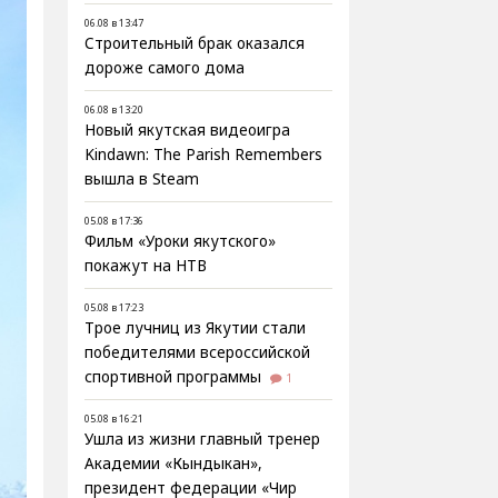
06.08 в 13:47
Строительный брак оказался
дороже самого дома
06.08 в 13:20
Новый якутская видеоигра
Kindawn: The Parish Remembers
вышла в Steam
05.08 в 17:36
Фильм «Уроки якутского»
покажут на НТВ
05.08 в 17:23
Трое лучниц из Якутии стали
победителями всероссийской
спортивной программы
1
05.08 в 16:21
Ушла из жизни главный тренер
Академии «Кындыкан»,
президент федерации «Чир