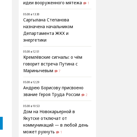
идеи вооруженного мятежа
1
05.08 в 13:30
Саргылана Степанова
назначена начальником
Департамента ЖКХ и
энергетики
05.08 в 12:51
Кремлёвские сигналы: о чём
говорит встреча Путина с
Маринычевым
7
05.08 в 12:29
Андрею Борисову присвоено
звание Героя Труда России
2
05.08 в 10:53
Дом на Новокарьерной в
Якутске отключат от
коммуникаций — в любой день
может рухнуть
1