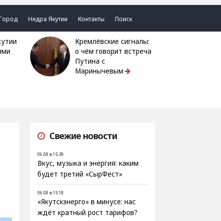
Город
Недра Якутии
Контакты
Поиск
Кремлёвские сигналы:
ями
о чём говорит встреча
Путина с
Маринычевым
Свежие новости
06.08 в 15:39
Вкус, музыка и энергия: каким
будет третий «СырФест»
06.08 в 15:18
«Якутскэнерго» в минусе: нас
ждёт кратный рост тарифов?