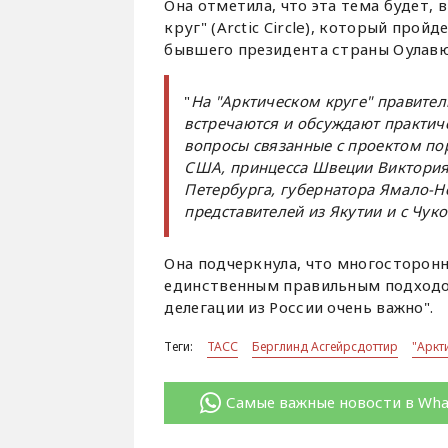
Она отметила, что эта тема будет, 
круг" (Arctic Circle), который про
бывшего президента страны Оулав
"
На "Арктическом круге" правител
встречаются и обсуждают практич
вопросы связанные с проектом пор
США, принцесса Швеции Виктория,
Петербурга, губернатора Ямало-Н
представителей из Якутии и с Чук
Она подчеркнула, что многосторонн
единственным правильным подходо
делегации из России очень важно".
Теги:
ТАСС
Берглинд Асгейрсдоттир
"Аркт
Самые важные новости в Wh