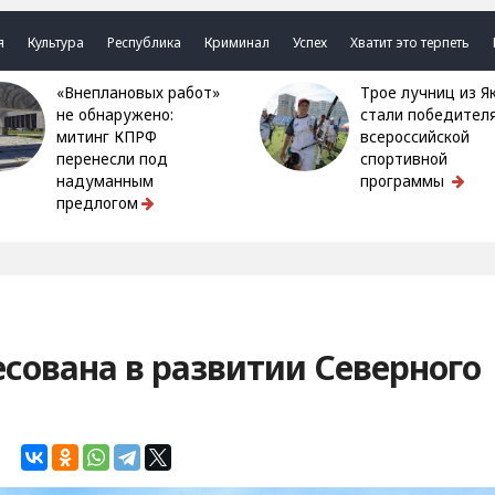
я
Культура
Республика
Криминал
Успех
Хватит это терпеть
«Внеплановых работ»
Трое лучниц из Якутии
не обнаружено:
стали победител
митинг КПРФ
всероссийской
перенесли под
спортивной
надуманным
программы
предлогом
сована в развитии Северного