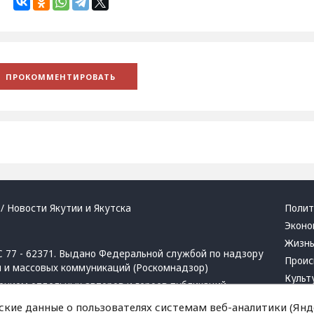
/ Новости Якутии и Якутска
Полит
Эконо
Жизн
 77 - 62371. Выдано Федеральной службой по надзору
Проис
й и массовых коммуникаций (Роскомнадзор)
Культ
ением отдельных авторов и героев публикаций.
Респу
 активная ссылка на сайт.
ские данные о пользователях системам веб-аналитики (Янде
Крим