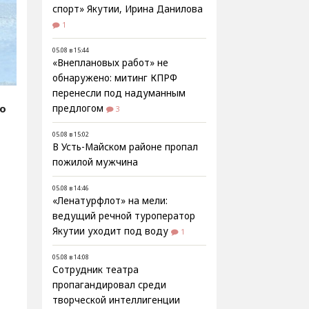
спорт» Якутии, Ирина Данилова
1
05.08 в 15:44
«Внеплановых работ» не
обнаружено: митинг КПРФ
перенесли под надуманным
fo
предлогом
3
05.08 в 15:02
В Усть-Майском районе пропал
пожилой мужчина
05.08 в 14:46
«Ленатурфлот» на мели:
ведущий речной туроператор
Якутии уходит под воду
1
05.08 в 14:08
Сотрудник театра
пропагандировал среди
творческой интеллигенции