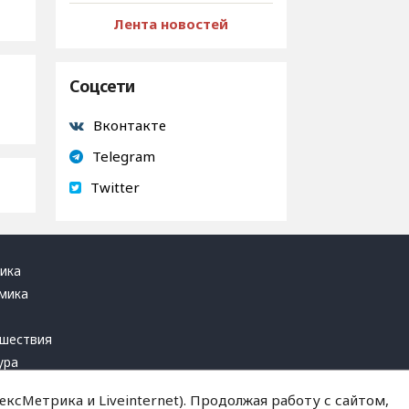
Лента новостей
Соцсети
Вконтакте
Telegram
Twitter
ика
мика
ь
шествия
ура
блика
ксМетрика и Liveinternet). Продолжая работу с сайтом,
инал