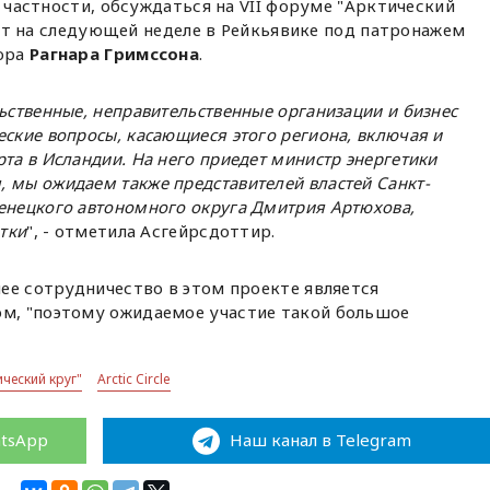
в частности, обсуждаться на VII форуме "Арктический
йдет на следующей неделе в Рейкьявике под патронажем
юра
Рагнара Гримссона
.
ьственные, неправительственные организации и бизнес
еские вопросы, касающиеся этого региона, включая и
та в Исландии. На него приедет министр энергетики
 мы ожидаем также представителей властей Санкт-
енецкого автономного округа Дмитрия Артюхова,
отки
", - отметила Асгейрсдоттир.
ее сотрудничество в этом проекте является
м, "поэтому ожидаемое участие такой большое
ический круг"
Arctic Circle
atsApp
Наш канал в Telegram