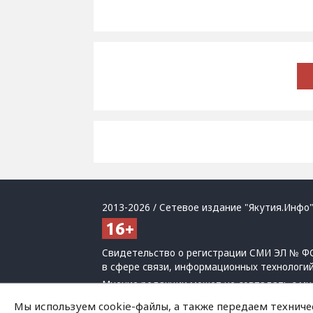
2013-2026 / Сетевое издание "Якутия.Инфо"
Свидетельство о регистрации СМИ ЭЛ № ФС
в сфере связи, информационных технологи
Мнение редакции может не совпадать с мн
При использовании материалов обязательна
Мы используем cookie-файлы, а также передаем техниче