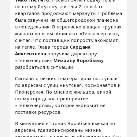
по всему Якутску, жители 2-го и 4-го
кварталов продолжают мерзнуть. Проблема
была озвучена на общегородской планерке
в понедельник. В переписке в вацап-группах
жильцы во всем обвиняют «Теплоэнергию»,
считая, что поставщик попросту экономит
на тепле. Глава города
Сардана
Авксентьева
поручила директору
«Теплоэнергии»
Михаилу Воробьеву
разобраться в ситуации.
Сигналы о низких температурах поступали
по адресам с улиц Якутская, Космонавтов и
Пионерская. По мнению жильцов, виной
всему городское предприятие
«Теплоэнергия», которое экономит не
поставке ресурсов.
В минувший вторник Воробьев выехал по
адресам, где зафиксированы низкие
температуры, с целью их обследования. Как