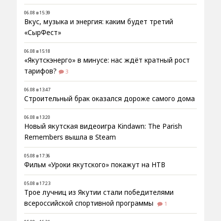
06.08 в 15:39
Вкус, музыка и энергия: каким будет третий
«СырФест»
06.08 в 15:18
«Якутскэнерго» в минусе: нас ждёт кратный рост
тарифов?
3
06.08 в 13:47
Строительный брак оказался дороже самого дома
06.08 в 13:20
Новый якутская видеоигра Kindawn: The Parish
Remembers вышла в Steam
05.08 в 17:36
Фильм «Уроки якутского» покажут на НТВ
05.08 в 17:23
Трое лучниц из Якутии стали победителями
всероссийской спортивной программы
1