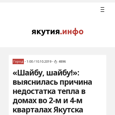
Город
•
1:00 / 10.10.2019
•
4896
«Шайбу, шайбу!»:
выяснилась причина
недостатка тепла в
домах во 2-м и 4-м
кварталах Якутска