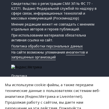
Свидетельство о регистрации СМИ ЭЛ № ФС 77 -
62371. Выдано Федеральной службой по надзору в
сфере связи, информационных технологий и
массовых коммуникаций (Роскомнадзор)
Мнение редакции может не совпадать с мнением
отдельных авторов и героев публикаций.
При использовании материалов обязательна
активная ссылка на сайт.
Политика обработки персональных данных
На сайте возможны упоминания
иноагентов
и
запрещенных организаций
Политика
Экономика
Мы используем cookie-файлы, а также передаем
Жизнь
технические данные о пользователях системам веб-
Происшествия
аналитики (ЯндексМетрика и Liveinternet).
Культура
Продолжая работу с сайтом, вы даете нам
Республика
разрешение на эти действия. Пожалуйста,