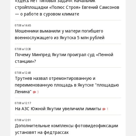
«Здесь нет типовых задач»: начальник
стройплощадки «Полюс Строя» Евгений Самсонов
— о работе в суровом климате
07.08 в 14:45
Мошенники выманили у матери погибшего
военнослужащего из Якутска 5 млн рублей
07.08 в 13:30
Почему Минпред Якутии проиграл суд «Пенной
станции»?
07.08 в 12:48
Трутнев назвал отремонтированную и
переименованную площадь в Якутске "площадью
Ленина"
3
07.08 в 12:17
На АЗС Южной Якутии увеличили лимиты
1
07.08 в 12:01
Дополнительные комплексы фотовидеофиксации
установят на федтрассах