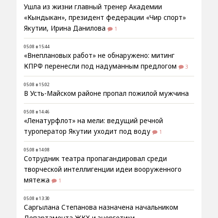
Ушла из жизни главный тренер Академии
«Кындыкан», президент федерации «Чир спорт»
Якутии, Ирина Данилова
1
05.08 в 15:44
«Внеплановых работ» не обнаружено: митинг
КПРФ перенесли под надуманным предлогом
3
05.08 в 15:02
В Усть-Майском районе пропал пожилой мужчина
05.08 в 14:46
«Ленатурфлот» на мели: ведущий речной
туроператор Якутии уходит под воду
1
05.08 в 14:08
Сотрудник театра пропагандировал среди
творческой интеллигенции идеи вооруженного
мятежа
1
05.08 в 13:30
Саргылана Степанова назначена начальником