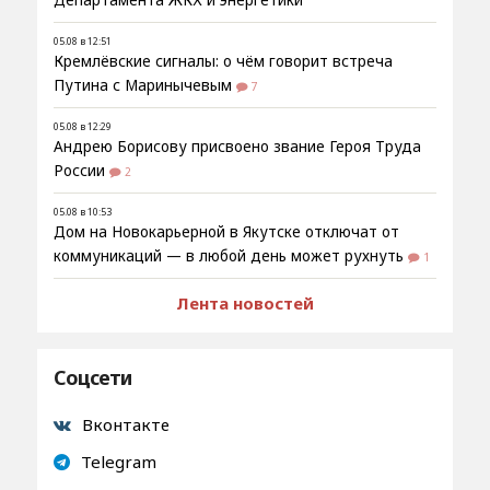
Департамента ЖКХ и энергетики
05.08 в 12:51
Кремлёвские сигналы: о чём говорит встреча
Путина с Маринычевым
7
05.08 в 12:29
Андрею Борисову присвоено звание Героя Труда
России
2
05.08 в 10:53
Дом на Новокарьерной в Якутске отключат от
коммуникаций — в любой день может рухнуть
1
Лента новостей
Соцсети
Вконтакте
Telegram