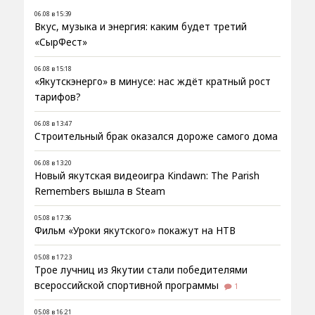
06.08 в 15:39
Вкус, музыка и энергия: каким будет третий
«СырФест»
06.08 в 15:18
«Якутскэнерго» в минусе: нас ждёт кратный рост
тарифов?
06.08 в 13:47
Строительный брак оказался дороже самого дома
06.08 в 13:20
Новый якутская видеоигра Kindawn: The Parish
Remembers вышла в Steam
05.08 в 17:36
Фильм «Уроки якутского» покажут на НТВ
05.08 в 17:23
Трое лучниц из Якутии стали победителями
всероссийской спортивной программы
1
05.08 в 16:21