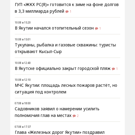
ГУП «ЖКХ РС(Я)» готовится к зиме на фоне долгов
в 3,3 миллиарда рублей
1
10.08 в 15:20
В Якутии начался отопительный сезон
1
10.08 в 15:01
Тукуланы, рыбалка и газовые скважины: туристы
открывают Кысыл-Сыр
10.08 в 12:40
В Якутске официально закрыт городской пляж
1
10.08 в 12:10
МЧС Якутии: площадь лесных пожаров растёт, но
ситуация под контролем
07.08 в 18:00
Садовников заявил о намерении усилить
полномочия глав на местах
2
07.08 в 17:37
Глава «Железных дорог Якутии» поздравил