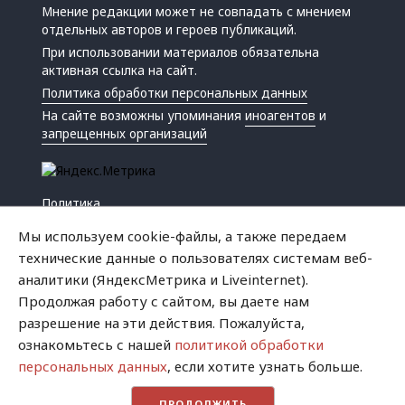
Мнение редакции может не совпадать с мнением
отдельных авторов и героев публикаций.
При использовании материалов обязательна
активная ссылка на сайт.
Политика обработки персональных данных
На сайте возможны упоминания
иноагентов
и
запрещенных организаций
Политика
Экономика
Мы используем cookie-файлы, а также передаем
Жизнь
технические данные о пользователях системам веб-
Происшествия
аналитики (ЯндексМетрика и Liveinternet).
Культура
Продолжая работу с сайтом, вы даете нам
Республика
разрешение на эти действия. Пожалуйста,
Криминал
ознакомьтесь с нашей
политикой обработки
Успех
персональных данных
, если хотите узнать больше.
Хватит это терпеть
ПРОДОЛЖИТЬ