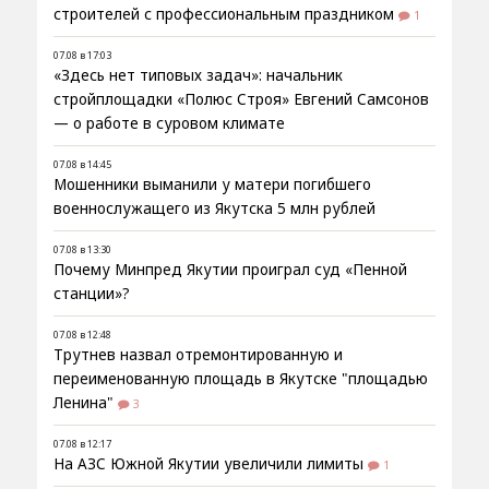
строителей с профессиональным праздником
1
07.08 в 17:03
«Здесь нет типовых задач»: начальник
стройплощадки «Полюс Строя» Евгений Самсонов
— о работе в суровом климате
07.08 в 14:45
Мошенники выманили у матери погибшего
военнослужащего из Якутска 5 млн рублей
07.08 в 13:30
Почему Минпред Якутии проиграл суд «Пенной
станции»?
07.08 в 12:48
Трутнев назвал отремонтированную и
переименованную площадь в Якутске "площадью
Ленина"
3
07.08 в 12:17
На АЗС Южной Якутии увеличили лимиты
1