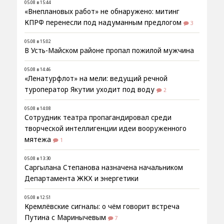
05.08 в 15:44
«Внеплановых работ» не обнаружено: митинг
КПРФ перенесли под надуманным предлогом
3
05.08 в 15:02
В Усть-Майском районе пропал пожилой мужчина
05.08 в 14:46
«Ленатурфлот» на мели: ведущий речной
туроператор Якутии уходит под воду
2
05.08 в 14:08
Сотрудник театра пропагандировал среди
творческой интеллигенции идеи вооруженного
мятежа
1
05.08 в 13:30
Саргылана Степанова назначена начальником
Департамента ЖКХ и энергетики
05.08 в 12:51
Кремлёвские сигналы: о чём говорит встреча
Путина с Маринычевым
7