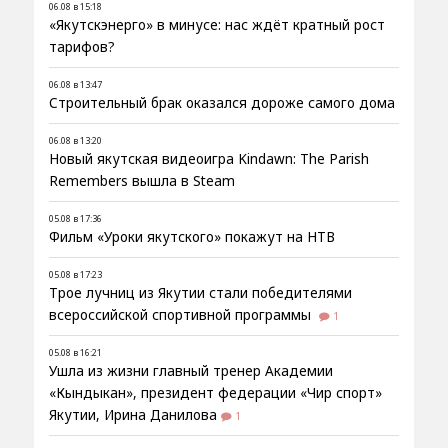
06.08 в 15:18
«Якутскэнерго» в минусе: нас ждёт кратный рост
тарифов?
06.08 в 13:47
Строительный брак оказался дороже самого дома
06.08 в 13:20
Новый якутская видеоигра Kindawn: The Parish
Remembers вышла в Steam
05.08 в 17:36
Фильм «Уроки якутского» покажут на НТВ
05.08 в 17:23
Трое лучниц из Якутии стали победителями
всероссийской спортивной программы
1
05.08 в 16:21
Ушла из жизни главный тренер Академии
«Кындыкан», президент федерации «Чир спорт»
Якутии, Ирина Данилова
1