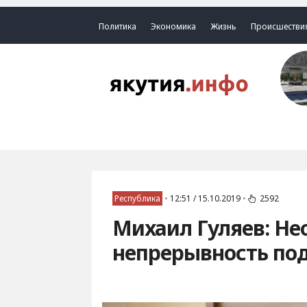
Политика
Экономика
Жизнь
Происшестви
Республика
•
12:51 / 15.10.2019
•
2592
Михаил Гуляев: Не
непрерывность под