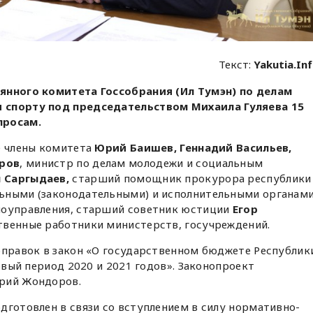
Текст:
Yakutia.In
оянного комитета
Госсобрания (
Ил Тумэн
)
по делам
и спорту под председательством Михаила Гуляева
15
просам.
е члены комитета
Юрий Баишев, Геннадий Васильев,
ров
, министр по делам молодежи и социальным
 Саргыдаев,
старший помощник прокурора республики
ьными (законодательными) и исполнительными органам
моуправления, старший советник юстиции
Егор
ственные работники министерств, госучреждений.
оправок в закон «О государственном бюджете Республик
новый период 2020 и 2021 годов». Законопроект
ерий Жондоров.
дготовлен в связи со вступлением в силу нормативно-