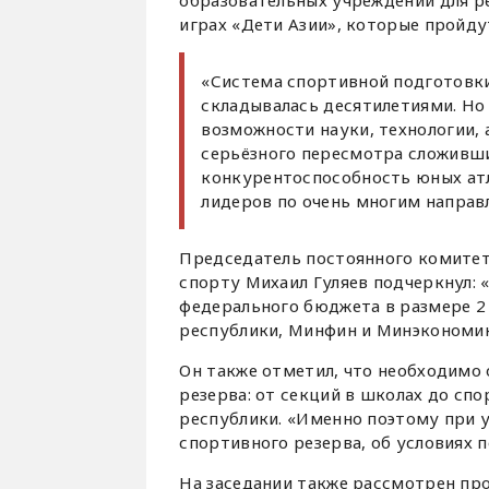
образовательных учреждений для р
играх «Дети Азии», которые пройдут
«Система спортивной подготовки 
складывалась десятилетиями. Но
возможности науки, технологии,
серьёзного пересмотра сложивши
конкурентоспособность юных атл
лидеров по очень многим направл
Председатель постоянного комитет
спорту Михаил Гуляев подчеркнул:
федерального бюджета в размере 2 
республики, Минфин и Минэкономи
Он также отметил, что необходимо
резерва: от секций в школах до сп
республики. «Именно поэтому при 
спортивного резерва, об условиях 
На заседании также рассмотрен пр