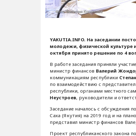
YAKUTIA.INFO.
На заседании пост
молодежи, физической культуре 
октября
принято решение по 4 во
В работе заседания приняли участи
министр финансов
Валерий Жондо
коммуникациям республики
Степан
по взаимодействию с представител
республики, органами местного са
Неустроев
, руководители и ответ
Заседание началось с обсуждения п
Саха (Якутия) на 2019 год и на пла
представил министр финансов Вал
Проект республиканского закона по