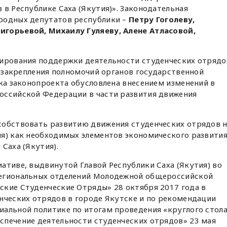
 в Республике Саха (Якутия)». Законодательная
родных депутатов республики –
Петру Гоголеву,
игорьевой, Михаилу Гуляеву, Алене Атласовой,
лирования поддержки деятельности студенческих отрядо
же закрепления полномочий органов государственной
тка законопроекта обусловлена внесением изменений в
оссийской Федерации в части развития движения
собствовать развитию движения студенческих отрядов 
ия) как необходимых элементов экономического развити
Саха (Якутия).
ативе, выдвинутой Главой Республики Саха (Якутия) во
региональных отделений Молодежной общероссийской
ские Студенческие Отряды» 28 октября 2017 года в
нческих отрядов в городе Якутске и по рекомендации
иальной политике по итогам проведения «круглого стол
спечение деятельности студенческих отрядов» 23 мая