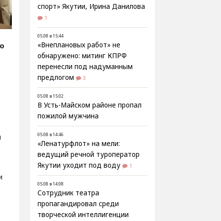
спорт» Якутии, Ирина Данилова
1
05.08 в 15:44
fo
«Внеплановых работ» не
обнаружено: митинг КПРФ
перенесли под надуманным
предлогом
3
05.08 в 15:02
В Усть-Майском районе пропал
пожилой мужчина
05.08 в 14:46
и
«Ленатурфлот» на мели:
ведущий речной туроператор
Якутии уходит под воду
1
и
05.08 в 14:08
Сотрудник театра
пропагандировал среди
творческой интеллигенции