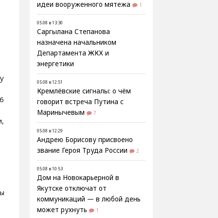
идеи вооруженного мятежа
1
05.08 в 13:30
Саргылана Степанова
назначена начальником
Департамента ЖКХ и
энергетики
у
05.08 в 12:51
Кремлёвские сигналы: о чём
26
говорит встреча Путина с
Маринычевым
7
и,
05.08 в 12:29
Андрею Борисову присвоено
звание Героя Труда России
2
05.08 в 10:53
Дом на Новокарьерной в
Якутске отключат от
ды
коммуникаций — в любой день
может рухнуть
1