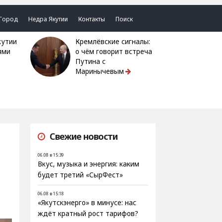
Город
Недра Якутии
Контакты
Поиск
Кремлёвские сигналы:
ями
о чём говорит встреча
Путина с
Маринычевым
Свежие новости
06.08 в 15:39
Вкус, музыка и энергия: каким
будет третий «СырФест»
06.08 в 15:18
«Якутскэнерго» в минусе: нас
ждёт кратный рост тарифов?