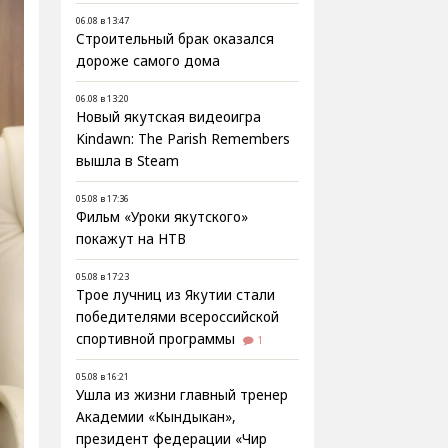
06.08 в 13:47
Строительный брак оказался
дороже самого дома
06.08 в 13:20
Новый якутская видеоигра
Kindawn: The Parish Remembers
вышла в Steam
05.08 в 17:36
Фильм «Уроки якутского»
покажут на НТВ
05.08 в 17:23
Трое лучниц из Якутии стали
победителями всероссийской
спортивной программы
1
05.08 в 16:21
Ушла из жизни главный тренер
Академии «Кындыкан»,
президент федерации «Чир