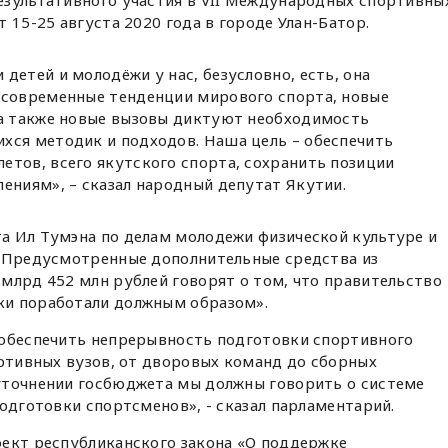
езультативного участия в VII Международных спортивны
 15-25 августа 2020 года в городе Улан-Батор.
детей и молодёжи у нас, безусловно, есть, она
 современные тенденции мирового спорта, новые
 а также новые вызовы диктуют необходимость
хся методик и подходов. Наша цель – обеспечить
етов, всего якутского спорта, сохранить позиции
ениям», – сказал народный депутат Якутии.
а Ил Тумэна по делам молодежи физической культуре и
 «Предусмотренные дополнительные средства из
млрд 452 млн рублей говорят о том, что правительство
ки поработали должным образом».
 обеспечить непрерывность подготовки спортивного
ортивных вузов, от дворовых команд до сборных
уточнении госбюджета мы должны говорить о системе
подготовки спортсменов», - сказал парламентарий.
оект республиканского закона «О поддержке