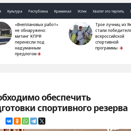
я
Культура
Республика
Криминал
Успех
Хватит это терпеть
«Внеплановых работ»
Трое лучниц из Якутии
не обнаружено:
стали победител
митинг КПРФ
всероссийской
перенесли под
спортивной
надуманным
программы
предлогом
обходимо обеспечить
готовки спортивного резерва