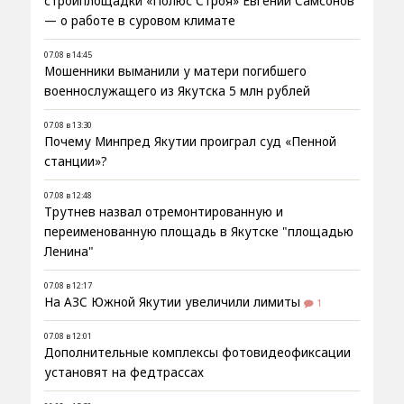
стройплощадки «Полюс Строя» Евгений Самсонов
— о работе в суровом климате
07.08 в 14:45
Мошенники выманили у матери погибшего
военнослужащего из Якутска 5 млн рублей
07.08 в 13:30
Почему Минпред Якутии проиграл суд «Пенной
станции»?
07.08 в 12:48
Трутнев назвал отремонтированную и
переименованную площадь в Якутске "площадью
Ленина"
07.08 в 12:17
На АЗС Южной Якутии увеличили лимиты
1
07.08 в 12:01
Дополнительные комплексы фотовидеофиксации
установят на федтрассах