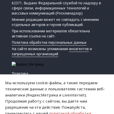
62371. Выдано Федеральной службой по надзору в
сфере связи, информационных технологий и
массовых коммуникаций (Роскомнадзор)
Мнение редакции может не совпадать с мнением
отдельных авторов и героев публикаций.
При использовании материалов обязательна
активная ссылка на сайт.
Политика обработки персональных данных
На сайте возможны упоминания
иноагентов
и
запрещенных организаций
Политика
Экономика
Мы используем cookie-файлы, а также передаем
Жизнь
технические данные о пользователях системам веб-
Происшествия
аналитики (ЯндексМетрика и Liveinternet).
Культура
Продолжая работу с сайтом, вы даете нам
Республика
разрешение на эти действия. Пожалуйста,
Криминал
ознакомьтесь с нашей
политикой обработки