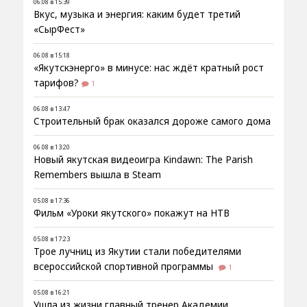
06.08 в 15:39
Вкус, музыка и энергия: каким будет третий
«СырФест»
06.08 в 15:18
«Якутскэнерго» в минусе: нас ждёт кратный рост
тарифов?
1
06.08 в 13:47
Строительный брак оказался дороже самого дома
06.08 в 13:20
Новый якутская видеоигра Kindawn: The Parish
Remembers вышла в Steam
05.08 в 17:36
Фильм «Уроки якутского» покажут на НТВ
05.08 в 17:23
Трое лучниц из Якутии стали победителями
всероссийской спортивной программы
1
05.08 в 16:21
Ушла из жизни главный тренер Академии