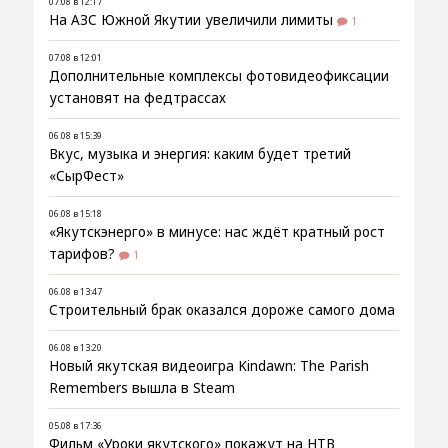
07.08 в 12:17
На АЗС Южной Якутии увеличили лимиты
1
07.08 в 12:01
Дополнительные комплексы фотовидеофиксации
установят на федтрассах
06.08 в 15:39
Вкус, музыка и энергия: каким будет третий
«СырФест»
06.08 в 15:18
«Якутскэнерго» в минусе: нас ждёт кратный рост
тарифов?
1
06.08 в 13:47
Строительный брак оказался дороже самого дома
06.08 в 13:20
Новый якутская видеоигра Kindawn: The Parish
Remembers вышла в Steam
05.08 в 17:36
Фильм «Уроки якутского» покажут на НТВ