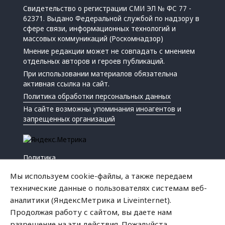
Свидетельство о регистрации СМИ ЭЛ № ФС 77 -
62371. Выдано Федеральной службой по надзору в
сфере связи, информационных технологий и
массовых коммуникаций (Роскомнадзор)
Мнение редакции может не совпадать с мнением
отдельных авторов и героев публикаций.
При использовании материалов обязательна
активная ссылка на сайт.
Политика обработки персональных данных
На сайте возможны упоминания
иноагентов
и
запрещенных организаций
Политика
Экономика
Мы используем cookie-файлы, а также передаем
Жизнь
технические данные о пользователях системам веб-
Происшествия
аналитики (ЯндексМетрика и Liveinternet).
Культура
Продолжая работу с сайтом, вы даете нам
Республика
разрешение на эти действия. Пожалуйста,