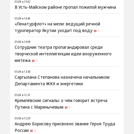
05.08 в 15:02
В Усть-Майском районе пропал пожилой мужчина
05.08 в 14:46
«Ленатурфлот» на мели: ведущий речной
туроператор Якутии уходит под воду
1
05.08 в 14:08
Сотрудник театра пропагандировал среди
творческой интеллигенции идеи вооруженного
мятежа
1
05.08 в 13:30
Саргылана Степанова назначена начальником
Департамента ЖКХ и энергетики
05.08 в 12:51
Кремлёвские сигналы: о чём говорит встреча
Путина с Маринычевым
7
05.08 в 12:29
Андрею Борисову присвоено звание Героя Труда
России
2