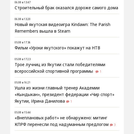
06.08 в 13:47
Строительный брак оказался дороже самого дома
06.08 в 13:20
Новый якутская видеоигра Kindawn: The Parish
Remembers вышла в Steam
05.08 в 17:36
Фильм «Уроки якутского» покажут на НТВ
05.08 в 17:23
Трое лучниц из Якутии стали победителями
всероссийской спортивной программы
1
05.08 в 16:21
Ушла из жизни главный тренер Академии
«Кындыкан», президент федерации «Чир спорт»
Якутии, Ирина Данилова
1
05.08 в 15:44
«Внеплановых работ» не обнаружено: митинг
КПРФ перенесли под надуманным предлогом
3