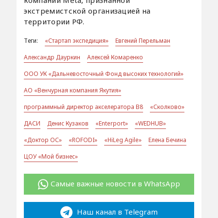
компании Meta, признанной
экстремистской организацией на
территории РФ.
Теги:
«Стартап экспедиция»
Евгений Перельман
Александр Дауркин
Алексей Комаренко
ООО УК «Дальневосточный Фонд высоких технологий»
АО «Венчурная компания Якутия»
программный директор акселератора В8
«Сколково»
ДАСИ
Денис Кузаков
«Enterport»
«WEDHUB»
«Доктор ОС»
«ROFODI»
«HiLeg Agile»
Елена Бечина
ЦОУ «Мой бизнес»
Самые важные новости в WhatsApp
Наш канал в Telegram