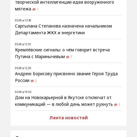
творческой интеллигенции идеи вооруженного
мятежа
1
05.08 в 13:30
Саргылана Степанова назначена начальником
Департамента ЖКХ и энергетики
05.08 в 12:51
Кремлёвские сигналы: о чём говорит встреча
Путина с Маринычевым
7
05.08 в 12:29
Андрею Борисову присвоено звание Героя Труда
России
2
05.08 в 10:53
Дом на Новокарьерной в Якутске отключат от
коммуникаций — в любой день может рухнуть
1
Лента новостей