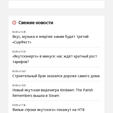
Свежие новости
06.08 в 15:39
Вкус, музыка и энергия: каким будет третий
«СырФест»
06.08 в 15:18
«Якутскэнерго» в минусе: нас ждёт кратный рост
тарифов?
06.08 в 13:47
Строительный брак оказался дороже самого дома
06.08 в 13:20
Новый якутская видеоигра Kindawn: The Parish
Remembers вышла в Steam
05.08 в 17:36
Фильм «Уроки якутского» покажут на НТВ