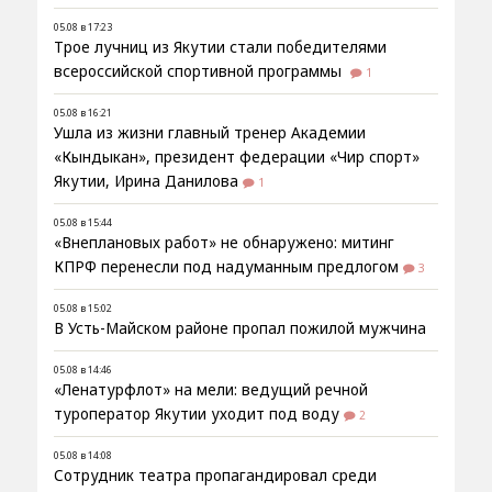
05.08 в 17:23
Трое лучниц из Якутии стали победителями
всероссийской спортивной программы
1
05.08 в 16:21
Ушла из жизни главный тренер Академии
«Кындыкан», президент федерации «Чир спорт»
Якутии, Ирина Данилова
1
05.08 в 15:44
«Внеплановых работ» не обнаружено: митинг
КПРФ перенесли под надуманным предлогом
3
05.08 в 15:02
В Усть-Майском районе пропал пожилой мужчина
05.08 в 14:46
«Ленатурфлот» на мели: ведущий речной
туроператор Якутии уходит под воду
2
05.08 в 14:08
Сотрудник театра пропагандировал среди