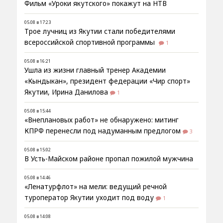
Фильм «Уроки якутского» покажут на НТВ
05.08 в 17:23
Трое лучниц из Якутии стали победителями
всероссийской спортивной программы
1
05.08 в 16:21
Ушла из жизни главный тренер Академии
«Кындыкан», президент федерации «Чир спорт»
Якутии, Ирина Данилова
1
05.08 в 15:44
«Внеплановых работ» не обнаружено: митинг
КПРФ перенесли под надуманным предлогом
3
05.08 в 15:02
В Усть-Майском районе пропал пожилой мужчина
05.08 в 14:46
«Ленатурфлот» на мели: ведущий речной
туроператор Якутии уходит под воду
1
05.08 в 14:08