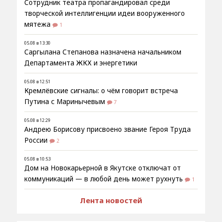
Сотрудник театра пропагандировал среди
творческой интеллигенции идеи вооруженного
мятежа
1
05.08 в 13:30
Саргылана Степанова назначена начальником
Департамента ЖКХ и энергетики
05.08 в 12:51
Кремлёвские сигналы: о чём говорит встреча
Путина с Маринычевым
7
05.08 в 12:29
Андрею Борисову присвоено звание Героя Труда
России
2
05.08 в 10:53
Дом на Новокарьерной в Якутске отключат от
коммуникаций — в любой день может рухнуть
1
Лента новостей