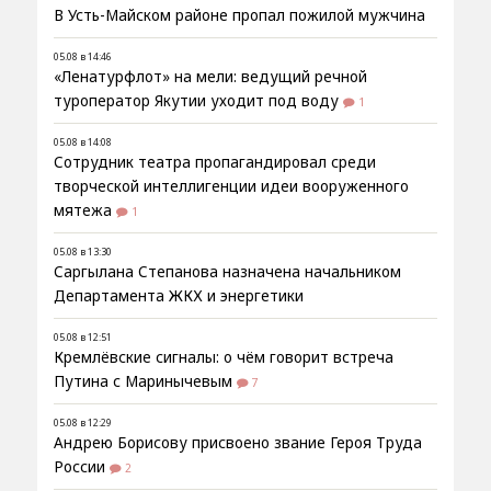
В Усть-Майском районе пропал пожилой мужчина
05.08 в 14:46
«Ленатурфлот» на мели: ведущий речной
туроператор Якутии уходит под воду
1
05.08 в 14:08
Сотрудник театра пропагандировал среди
творческой интеллигенции идеи вооруженного
мятежа
1
05.08 в 13:30
Саргылана Степанова назначена начальником
Департамента ЖКХ и энергетики
05.08 в 12:51
Кремлёвские сигналы: о чём говорит встреча
Путина с Маринычевым
7
05.08 в 12:29
Андрею Борисову присвоено звание Героя Труда
России
2