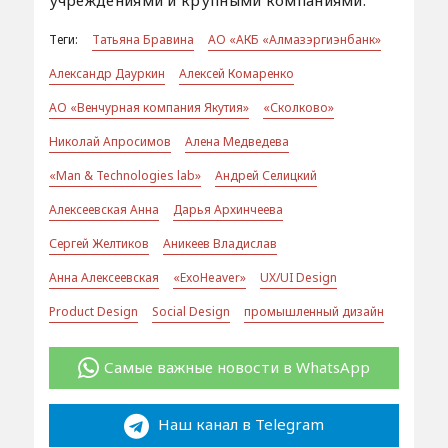
Теги:
Татьяна Бравина
АО «АКБ «Алмазэргиэнбанк»
Александр Дауркин
Алексей Комаренко
АО «Венчурная компания Якутия»
«Сколково»
Николай Апросимов
Алена Медведева
«Man & Technologies lab»
Андрей Селицкий
Алексеевская Анна
Дарья Архинчеева
Сергей Желтиков
Аникеев Владислав
Анна Алексеевская
«ExoHeaver»
UX/UI Design
Product Design
Social Design
промышленный дизайн
Самые важные новости в WhatsApp
Наш канал в Telegram