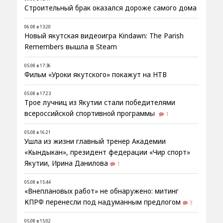
Строительный брак оказался дороже самого дома
06.08 в 13:20
Новый якутская видеоигра Kindawn: The Parish
Remembers вышла в Steam
05.08 в 17:36
Фильм «Уроки якутского» покажут на НТВ
05.08 в 17:23
Трое лучниц из Якутии стали победителями
всероссийской спортивной программы
1
05.08 в 16:21
Ушла из жизни главный тренер Академии
«Кындыкан», президент федерации «Чир спорт»
Якутии, Ирина Данилова
1
05.08 в 15:44
«Внеплановых работ» не обнаружено: митинг
КПРФ перенесли под надуманным предлогом
3
05.08 в 15:02