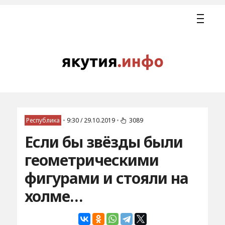
Республика
•
9:30 / 29.10.2019
•
3089
Если бы звёзды были
геометрическими
фигурами и стояли на
холме…