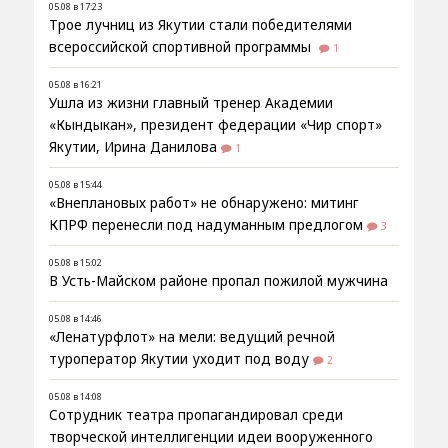
05.08 в 17:23
Трое лучниц из Якутии стали победителями
всероссийской спортивной программы
1
05.08 в 16:21
Ушла из жизни главный тренер Академии
«Кындыкан», президент федерации «Чир спорт»
Якутии, Ирина Данилова
1
05.08 в 15:44
«Внеплановых работ» не обнаружено: митинг
КПРФ перенесли под надуманным предлогом
3
05.08 в 15:02
В Усть-Майском районе пропал пожилой мужчина
05.08 в 14:46
«Ленатурфлот» на мели: ведущий речной
туроператор Якутии уходит под воду
2
05.08 в 14:08
Сотрудник театра пропагандировал среди
творческой интеллигенции идеи вооруженного