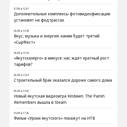
07.08 в 12:01
Дополнительные комплексы фотовидеофиксации
установят на федтрассах
06.08 в 15:39
Вкус, музыка и энергия: каким будет третий
«СырФест»
06.08 в 15:18
«Якутскэнерго» в минусе: нас ждёт кратный рост
тарифов?
06.08 в 13:47
Строительный брак оказался дороже самого дома
06.08 в 13:20
Новый якутская видеоигра Kindawn: The Parish
Remembers вышла в Steam
05.08 в 17:36
Фильм «Уроки якутского» покажут на НТВ