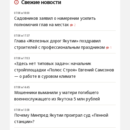
Свежие новости
07.08 в 18:00
Садовников заявил о намерении усилить
полномочия глав на местах
2
07.08 в 17:37
Глава «Железных дорог Якутии» поздравил
строителей с профессиональным праздником
1
07.08 в 17:03
«Здесь нет типовых задач»: начальник
стройплощадки «Полюс Строя» Евгений Самсонов
— о работе в суровом климате
07.08 в 14:45
Мошенники выманили у матери погибшего
военнослужащего из Якутска 5 млн рублей
07.08 в 13:30
Почему Минпред Якутии проиграл суд «Пенной
станции»?