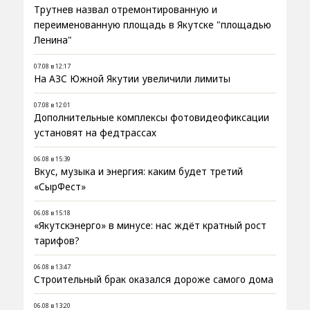
Трутнев назвал отремонтированную и
переименованную площадь в Якутске "площадью
Ленина"
07.08 в 12:17
На АЗС Южной Якутии увеличили лимиты
07.08 в 12:01
Дополнительные комплексы фотовидеофиксации
установят на федтрассах
06.08 в 15:39
Вкус, музыка и энергия: каким будет третий
«СырФест»
06.08 в 15:18
«Якутскэнерго» в минусе: нас ждёт кратный рост
тарифов?
06.08 в 13:47
Строительный брак оказался дороже самого дома
06.08 в 13:20