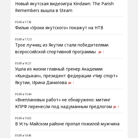
Новый якутская видеоигра Kindawn: The Parish
Remembers вышла в Steam
05.08 в 17:36
Фильм «Уроки якутского» покажут на НТВ
05.08 в 17:23
Трое лучниц из Якутии стали победителями
всероссийской спортивной программы
1
05.08 в 16:21
Ушла из жизни главный тренер Академии
«Кындыкан», президент федерации «Чир спорт»
Якутии, Ирина Данилова
1
05.08 в 15:44
«Внеплановых работ» не обнаружено: митинг
КПРФ перенесли под надуманным предлогом
3
05.08 в 15:02
В Усть-Майском районе пропал пожилой мужчина
05.08 в 14:46