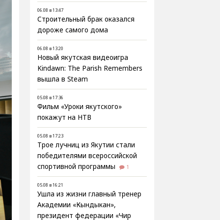
06.08 в 13:47
Строительный брак оказался
дороже самого дома
06.08 в 13:20
Новый якутская видеоигра
Kindawn: The Parish Remembers
вышла в Steam
05.08 в 17:36
Фильм «Уроки якутского»
покажут на НТВ
05.08 в 17:23
Трое лучниц из Якутии стали
победителями всероссийской
спортивной программы
1
05.08 в 16:21
Ушла из жизни главный тренер
Академии «Кындыкан»,
президент федерации «Чир