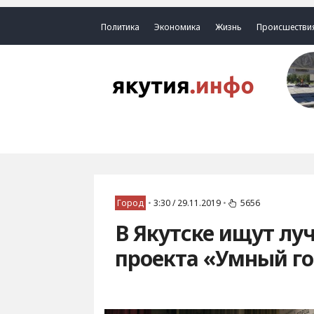
Политика
Экономика
Жизнь
Происшестви
Город
•
3:30 / 29.11.2019
•
5656
В Якутске ищут лу
проекта «Умный г