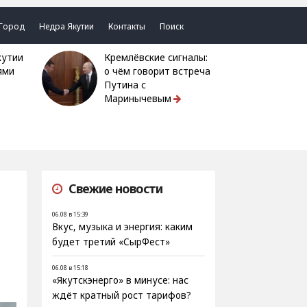
Город
Недра Якутии
Контакты
Поиск
Кремлёвские сигналы:
ями
о чём говорит встреча
Путина с
Маринычевым
Свежие новости
06.08 в 15:39
и
Вкус, музыка и энергия: каким
будет третий «СырФест»
06.08 в 15:18
«Якутскэнерго» в минусе: нас
ждёт кратный рост тарифов?