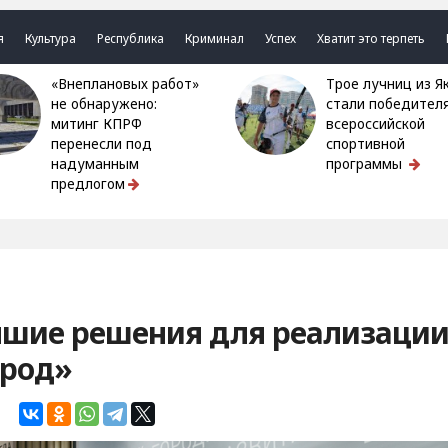
я
Культура
Республика
Криминал
Успех
Хватит это терпеть
«Внеплановых работ»
Трое лучниц из Якутии
не обнаружено:
стали победител
митинг КПРФ
всероссийской
перенесли под
спортивной
надуманным
программы
предлогом
чшие решения для реализаци
ород»