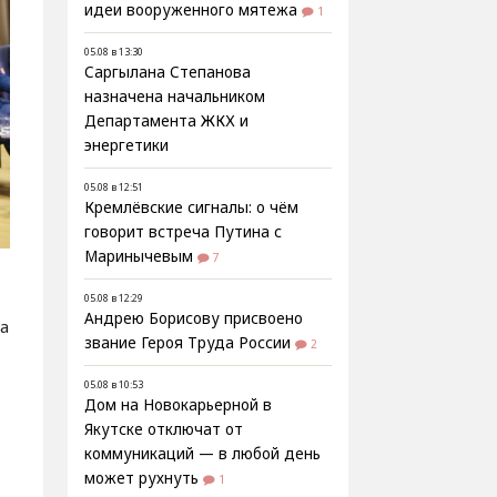
идеи вооруженного мятежа
1
05.08 в 13:30
Саргылана Степанова
назначена начальником
Департамента ЖКХ и
энергетики
05.08 в 12:51
Кремлёвские сигналы: о чём
говорит встреча Путина с
Маринычевым
7
05.08 в 12:29
Андрею Борисову присвоено
а
звание Героя Труда России
2
05.08 в 10:53
Дом на Новокарьерной в
Якутске отключат от
коммуникаций — в любой день
может рухнуть
1