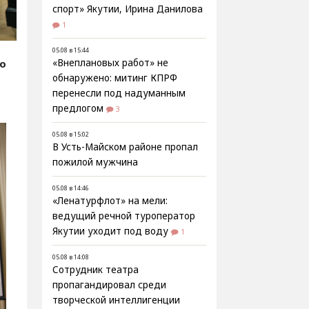
спорт» Якутии, Ирина Данилова
1
05.08 в 15:44
fo
«Внеплановых работ» не
обнаружено: митинг КПРФ
перенесли под надуманным
предлогом
3
05.08 в 15:02
В Усть-Майском районе пропал
пожилой мужчина
05.08 в 14:46
«Ленатурфлот» на мели:
ведущий речной туроператор
Якутии уходит под воду
1
05.08 в 14:08
Сотрудник театра
пропагандировал среди
творческой интеллигенции