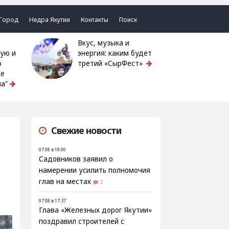
Город
Недра Якутии
Контакты
Поиск
Вкус, музыка и
ую и
энергия: каким будет
ю
третий «СырФест»
ке
а"
Свежие новости
07.08 в 18:00
Садовников заявил о
намерении усилить полномочия
глав на местах
2
07.08 в 17:37
Глава «Железных дорог Якутии»
поздравил строителей с