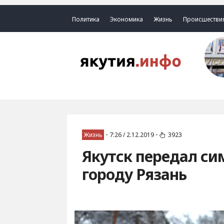
Политика
Экономика
Жизнь
Происшестви
Жизнь
•
7:26 / 2.12.2019
•
3923
Якутск передал си
городу Рязань