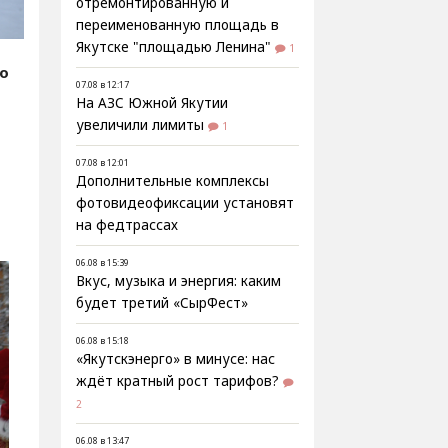
отремонтированную и
переименованную площадь в
Якутске "площадью Ленина"
1
fo
07.08 в 12:17
На АЗС Южной Якутии
увеличили лимиты
1
07.08 в 12:01
Дополнительные комплексы
фотовидеофиксации установят
на федтрассах
06.08 в 15:39
Вкус, музыка и энергия: каким
будет третий «СырФест»
06.08 в 15:18
«Якутскэнерго» в минусе: нас
ждёт кратный рост тарифов?
2
06.08 в 13:47