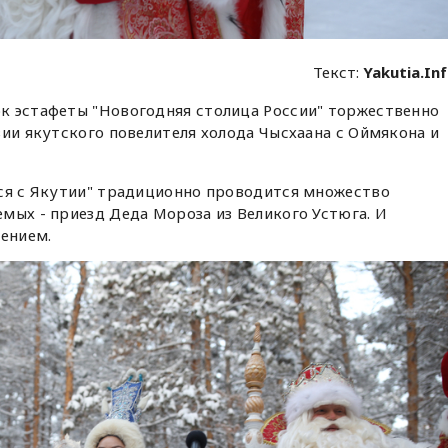
Текст:
Yakutia.In
к эстафеты "Новогодняя столица России" торжественно
вии якутского повелителя холода Чысхаана с Оймякона и
тся с Якутии" традиционно проводится множество
мых - приезд Деда Мороза из Великого Устюга. И
чением.