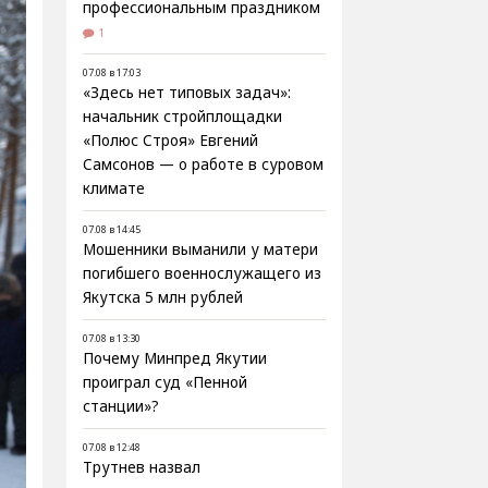
профессиональным праздником
1
07.08 в 17:03
«Здесь нет типовых задач»:
начальник стройплощадки
«Полюс Строя» Евгений
Самсонов — о работе в суровом
климате
07.08 в 14:45
Мошенники выманили у матери
погибшего военнослужащего из
Якутска 5 млн рублей
07.08 в 13:30
Почему Минпред Якутии
проиграл суд «Пенной
станции»?
07.08 в 12:48
Трутнев назвал