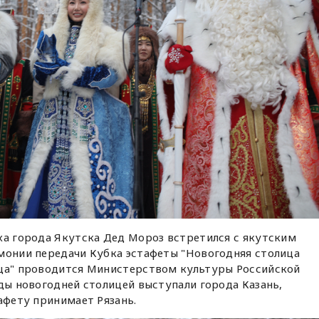
ха города Якутска Дед Мороз встретился с якутским
монии передачи Кубка эстафеты "Новогодняя столица
ица" проводится Министерством культуры Российской
оды новогодней столицей выступали города Казань,
афету принимает Рязань.