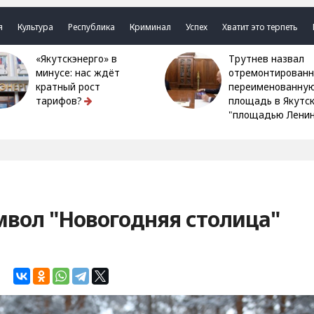
я
Культура
Республика
Криминал
Успех
Хватит это терпеть
«Якутскэнерго» в
Трутнев назвал
минусе: нас ждёт
отремонтированн
кратный рост
переименованну
тарифов?
площадь в Якутс
"площадью Ленин
мвол "Новогодняя столица"