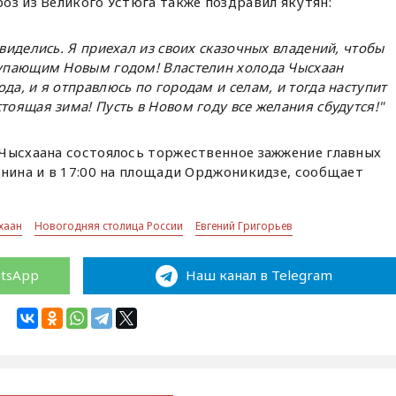
оз из Великого Устюга также поздравил якутян:
свиделись. Я приехал из своих сказочных владений, чтобы
тупающим Новым годом! Властелин холода Чысхаан
да, и я отправлюсь по городам и селам, и тогда наступит
тоящая зима! Пусть в Новом году все желания сбудутся!"
 Чысхаана состоялось торжественное зажжение главных
енина и в 17:00 на площади Орджоникидзе, сообщает
хаан
Новогодняя столица России
Евгений Григорьев
atsApp
Наш канал в Telegram