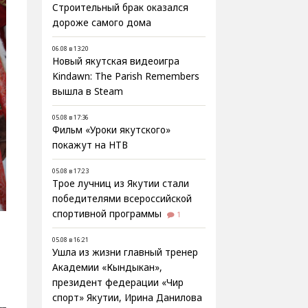
Строительный брак оказался
дороже самого дома
06.08 в 13:20
Новый якутская видеоигра
Kindawn: The Parish Remembers
вышла в Steam
05.08 в 17:36
Фильм «Уроки якутского»
покажут на НТВ
05.08 в 17:23
Трое лучниц из Якутии стали
победителями всероссийской
спортивной программы
1
05.08 в 16:21
Ушла из жизни главный тренер
Академии «Кындыкан»,
президент федерации «Чир
спорт» Якутии, Ирина Данилова