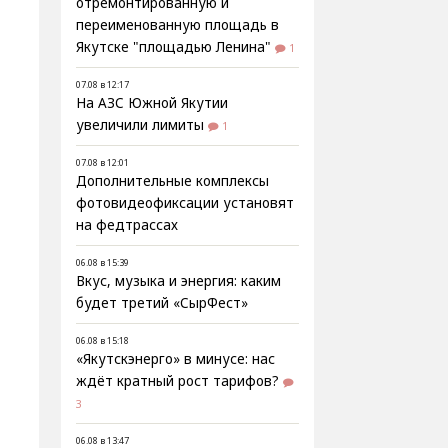
отремонтированную и
переименованную площадь в
Якутске "площадью Ленина"
1
07.08 в 12:17
На АЗС Южной Якутии
увеличили лимиты
1
07.08 в 12:01
Дополнительные комплексы
фотовидеофиксации установят
на федтрассах
06.08 в 15:39
Вкус, музыка и энергия: каким
будет третий «СырФест»
06.08 в 15:18
«Якутскэнерго» в минусе: нас
ждёт кратный рост тарифов?
3
06.08 в 13:47