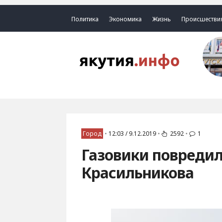
Политика
Экономика
Жизнь
Происшестви
Город
•
12:03 / 9.12.2019
•
2592
•
1
Газовики повредил
Красильникова