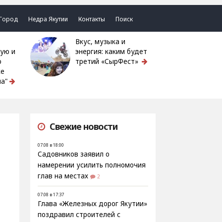
Город
Недра Якутии
Контакты
Поиск
Вкус, музыка и
ую и
энергия: каким будет
ю
третий «СырФест»
ке
а"
Свежие новости
07.08 в 18:00
Садовников заявил о
намерении усилить полномочия
глав на местах
2
07.08 в 17:37
Глава «Железных дорог Якутии»
поздравил строителей с