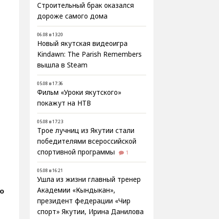
Строительный брак оказался
дороже самого дома
06.08 в 13:20
Новый якутская видеоигра
Kindawn: The Parish Remembers
вышла в Steam
05.08 в 17:36
Фильм «Уроки якутского»
покажут на НТВ
05.08 в 17:23
Трое лучниц из Якутии стали
победителями всероссийской
спортивной программы
1
05.08 в 16:21
Ушла из жизни главный тренер
fo
Академии «Кындыкан»,
президент федерации «Чир
спорт» Якутии, Ирина Данилова