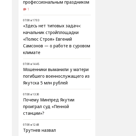
профессиональным праздником
1
07.08 в 17:03
«Здесь нет типовых задач»:
начальник стройплощадки
«Полюс Строя» Евгений
Самсонов — о работе в суровом
климате
07.08 в 14:45
Мошенники выманили у матери
погибшего военнослужащего из
Якутска 5 млн рублей
07.08 в 13:30
Почему Минпред Якутии
проиграл суд «Пенной
станции»?
07.08 в 12:48
Трутнев назвал