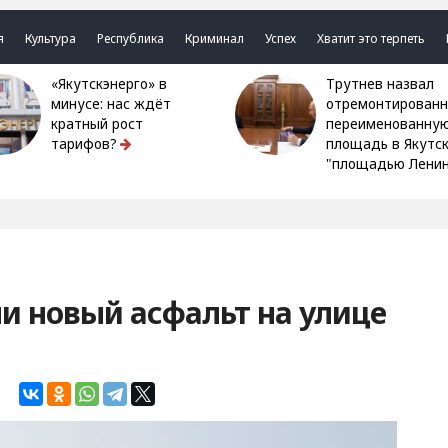
я
Культура
Республика
Криминал
Успех
Хватит это терпеть
«Якутскэнерго» в
Трутнев назвал
минусе: нас ждёт
отремонтированн
кратный рост
переименованну
тарифов?
площадь в Якутс
"площадью Ленин
и новый асфальт на улице