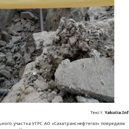
Текст:
Yakutia.In
ного участка УГРС АО «Сахатранснефтегаз» повредили