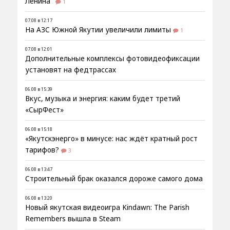
Ленина"
1
07.08 в 12:17
На АЗС Южной Якутии увеличили лимиты
1
07.08 в 12:01
Дополнительные комплексы фотовидеофиксации
установят на федтрассах
06.08 в 15:39
Вкус, музыка и энергия: каким будет третий
«СырФест»
06.08 в 15:18
«Якутскэнерго» в минусе: нас ждёт кратный рост
тарифов?
3
06.08 в 13:47
Строительный брак оказался дороже самого дома
06.08 в 13:20
Новый якутская видеоигра Kindawn: The Parish
Remembers вышла в Steam