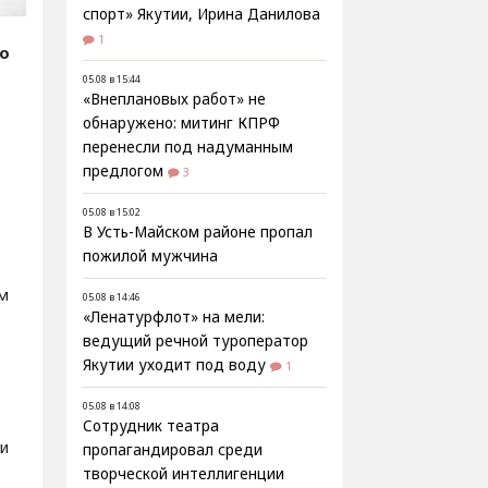
спорт» Якутии, Ирина Данилова
1
fo
05.08 в 15:44
«Внеплановых работ» не
обнаружено: митинг КПРФ
перенесли под надуманным
предлогом
3
05.08 в 15:02
В Усть-Майском районе пропал
пожилой мужчина
ым
05.08 в 14:46
«Ленатурфлот» на мели:
ведущий речной туроператор
Якутии уходит под воду
1
05.08 в 14:08
Сотрудник театра
ли
пропагандировал среди
творческой интеллигенции