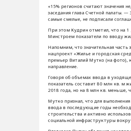
«15% регионов считают значения 
заседания глава Счетной палаты. —
самые смелые, не подписали соглаш
При этом Кудрин отметил, что на 1
Минстроем показатели по вводу жи
Напомним, что значительная часть 
нацпроект «Жилье и городская сред
премьер Виталий Мутко (на фото),
направление.
Говоря об объемах ввода в уходяще
показатель составит 80 млн кв. м ж
2018 года, но на 8 млн кв. меньше,
Мутко признал, что для выполнени
ввода в последующие годы необхо
строительства и активно использо
социальной инфраструктуры вокруг
Владимир Путин объяснил некоторы