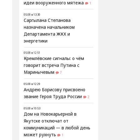
идеи вооруженного мятежа
1
05.08 в 13:30
Саргылана Степанова
назначена начальником
Департамента ЖКХ и
энергетики
05.08 в 12:51
Кремлёвские сигналы: о чём
говорит встреча Путина с
Маринычевым
7
05.08 в 12:29
Андрею Борисову присвоено
звание Героя Труда России
2
05.08 в 10:53
Дом на Новокарьерной в
Якутске отключат от
коммуникаций — в любой день
может рухнуть
1