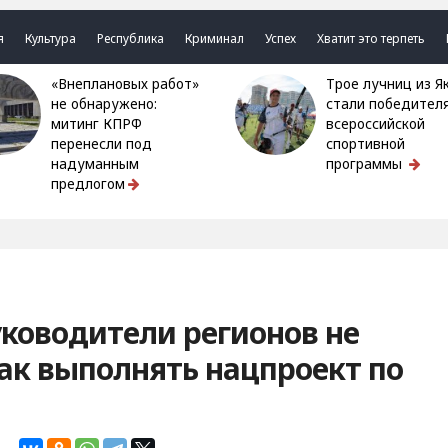
я
Культура
Республика
Криминал
Успех
Хватит это терпеть
«Внеплановых работ»
Трое лучниц из Якутии
не обнаружено:
стали победител
митинг КПРФ
всероссийской
перенесли под
спортивной
надуманным
программы
предлогом
уководители регионов не
ак выполнять нацпроект по