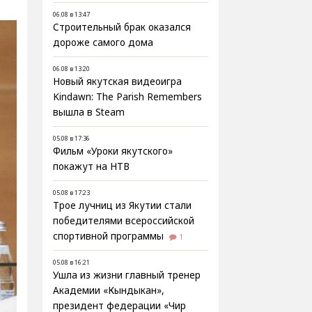
06.08 в 13:47
Строительный брак оказался
дороже самого дома
06.08 в 13:20
Новый якутская видеоигра
Kindawn: The Parish Remembers
вышла в Steam
05.08 в 17:36
Фильм «Уроки якутского»
покажут на НТВ
05.08 в 17:23
Трое лучниц из Якутии стали
победителями всероссийской
спортивной программы
1
05.08 в 16:21
Ушла из жизни главный тренер
Академии «Кындыкан»,
президент федерации «Чир