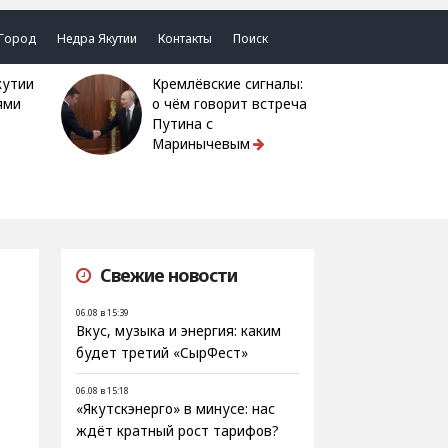
Город
Недра Якутии
Контакты
Поиск
Кремлёвские сигналы:
ями
о чём говорит встреча
Путина с
Маринычевым
Свежие новости
06.08 в 15:39
Вкус, музыка и энергия: каким
будет третий «СырФест»
06.08 в 15:18
«Якутскэнерго» в минусе: нас
ждёт кратный рост тарифов?