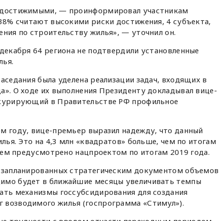
недостижимыми, — проинформировал участникам
 38% считают высокими риски достижения, 4 субъекта,
ения по строительству жилья», — уточнил он.
 декабря 64 региона не подтвердили установленные
лья.
заседания была уделена реализации задач, входящих в
а». О ходе их выполнения Президенту докладывал вице-
 курирующий в Правительстве РФ профильное
м году, вице-премьер выразил надежду, что данный
илья. Это на 4,3 млн «квадратов» больше, чем по итогам
 чем предусмотрено нацпроектом по итогам 2019 года.
я запланированных стратегическим документом объемов
димо будет в ближайшие месяцы увеличивать темпы
вать механизмы госсубсидирования для создания
 возводимого жилья (госпрограмма «Стимул»).
е трудности с вводом отчасти переходным периодом,