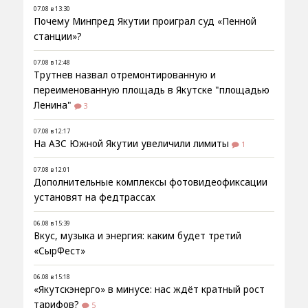
07.08 в 13:30
Почему Минпред Якутии проиграл суд «Пенной
станции»?
07.08 в 12:48
Трутнев назвал отремонтированную и
переименованную площадь в Якутске "площадью
Ленина"
3
07.08 в 12:17
На АЗС Южной Якутии увеличили лимиты
1
07.08 в 12:01
Дополнительные комплексы фотовидеофиксации
установят на федтрассах
06.08 в 15:39
Вкус, музыка и энергия: каким будет третий
«СырФест»
06.08 в 15:18
«Якутскэнерго» в минусе: нас ждёт кратный рост
тарифов?
5