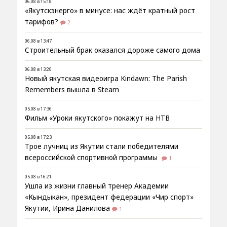
06.08 в 15:18
«Якутскэнерго» в минусе: нас ждёт кратный рост
тарифов?
2
06.08 в 13:47
Строительный брак оказался дороже самого дома
06.08 в 13:20
Новый якутская видеоигра Kindawn: The Parish
Remembers вышла в Steam
05.08 в 17:36
Фильм «Уроки якутского» покажут на НТВ
05.08 в 17:23
Трое лучниц из Якутии стали победителями
всероссийской спортивной программы
1
05.08 в 16:21
Ушла из жизни главный тренер Академии
«Кындыкан», президент федерации «Чир спорт»
Якутии, Ирина Данилова
1